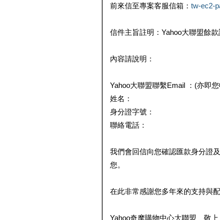
前來信至專案客服信箱：
tw-ec2-
信件主旨註明：Yahoo大聯盟餘
內容請說明：
Yahoo大聯盟聯繫Email ：(亦即
姓名：
身分證字號：
聯絡電話：
我們會回信向您確認匯款身分證
您。
在此非常感謝您多年來的支持與
Yahoo奇摩購物中心大聯盟 敬上