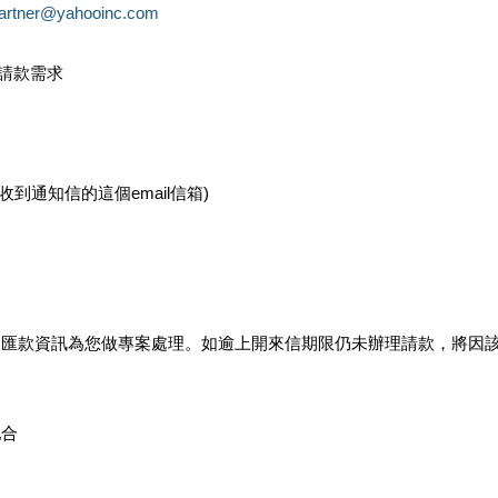
partner@yahooinc.com
款請款需求
您收到通知信的這個email信箱)
及匯款資訊為您做專案處理。如逾上開來信期限仍未辦理請款，將因
配合