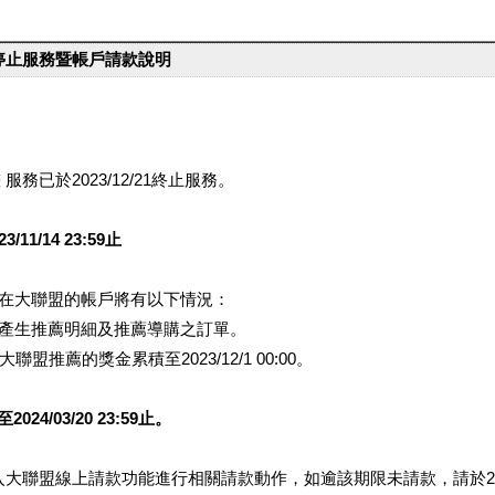
台停止服務暨帳戶請款說明
服務已於2023/12/21終止服務。
1/14 23:59止
提醒您在大聯盟的帳戶將有以下情況：
會產生推薦明細及推薦導購之訂單。
盟推薦的獎金累積至2023/12/1 00:00。
/03/20 23:59止。
行登入大聯盟線上請款功能進行相關請款動作，如逾該期限未請款，請於202