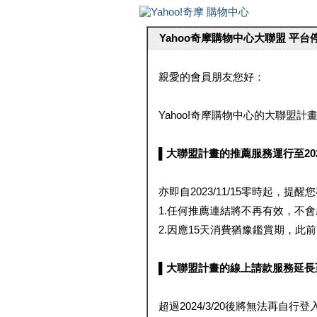
Yahoo奇摩購物中心大聯盟 平
親愛的會員朋友您好：
Yahoo!奇摩購物中心的大聯盟計畫 
▌大聯盟計畫的推薦服務運行至2023/1
亦即自2023/11/15零時起，
1.任何推薦連結將不再有效，不
2.因應15天消費猶豫鑑賞期，此前大聯
▌大聯盟計畫的線上請款服務延長至2024
超過2024/3/20後將無法再自