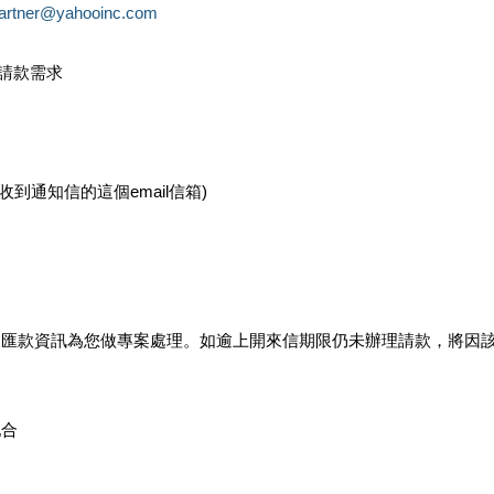
partner@yahooinc.com
款請款需求
您收到通知信的這個email信箱)
及匯款資訊為您做專案處理。如逾上開來信期限仍未辦理請款，將因
配合