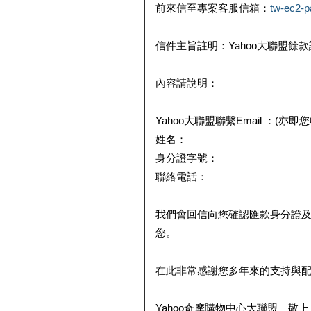
前來信至專案客服信箱：
tw-ec2-
信件主旨註明：Yahoo大聯盟餘
內容請說明：
Yahoo大聯盟聯繫Email ：(亦即
姓名：
身分證字號：
聯絡電話：
我們會回信向您確認匯款身分證
您。
在此非常感謝您多年來的支持與
Yahoo奇摩購物中心大聯盟 敬上