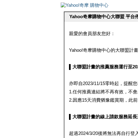
Yahoo奇摩購物中心大聯盟 平
親愛的會員朋友您好：
Yahoo!奇摩購物中心的大聯盟計畫 
▌大聯盟計畫的推薦服務運行至2023/1
亦即自2023/11/15零時起，
1.任何推薦連結將不再有效，不
2.因應15天消費猶豫鑑賞期，此前大聯
▌大聯盟計畫的線上請款服務延長至2024
超過2024/3/20後將無法再自