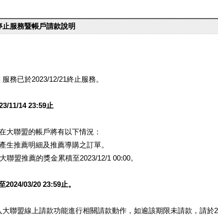
台停止服務暨帳戶請款說明
服務已於2023/12/21終止服務。
1/14 23:59止
提醒您在大聯盟的帳戶將有以下情況：
會產生推薦明細及推薦導購之訂單。
盟推薦的獎金累積至2023/12/1 00:00。
/03/20 23:59止。
行登入大聯盟線上請款功能進行相關請款動作，如逾該期限未請款，請於202