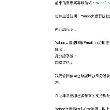
前來信至專案客服信箱：
tw-ec2-
信件主旨註明：Yahoo大聯盟餘
內容請說明：
Yahoo大聯盟聯繫Email ：(亦即
姓名：
身分證字號：
聯絡電話：
我們會回信向您確認匯款身分證
您。
在此非常感謝您多年來的支持與
Yahoo奇摩購物中心大聯盟 敬上