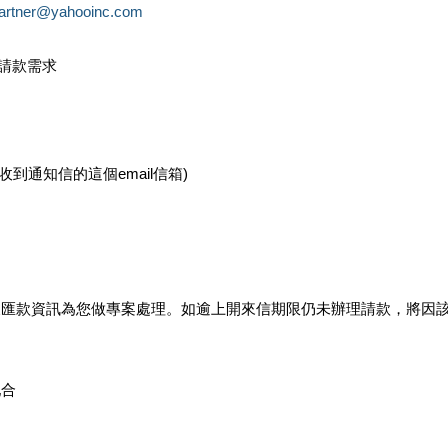
partner@yahooinc.com
款請款需求
您收到通知信的這個email信箱)
及匯款資訊為您做專案處理。如逾上開來信期限仍未辦理請款，將因
配合