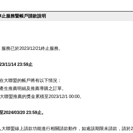
台停止服務暨帳戶請款說明
服務已於2023/12/21終止服務。
1/14 23:59止
提醒您在大聯盟的帳戶將有以下情況：
會產生推薦明細及推薦導購之訂單。
盟推薦的獎金累積至2023/12/1 00:00。
/03/20 23:59止。
行登入大聯盟線上請款功能進行相關請款動作，如逾該期限未請款，請於202