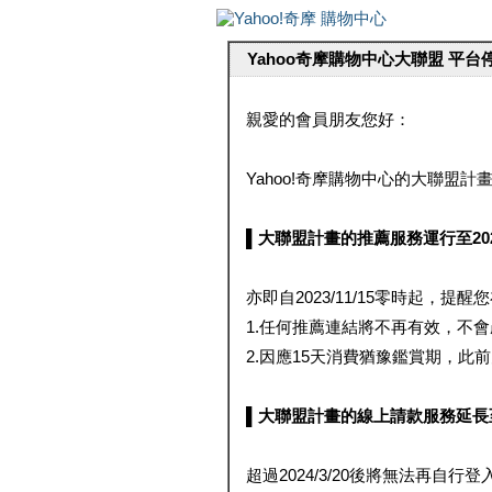
Yahoo奇摩購物中心大聯盟 平
親愛的會員朋友您好：
Yahoo!奇摩購物中心的大聯盟計畫 
▌大聯盟計畫的推薦服務運行至2023/1
亦即自2023/11/15零時起，
1.任何推薦連結將不再有效，不
2.因應15天消費猶豫鑑賞期，此前大聯
▌大聯盟計畫的線上請款服務延長至2024
超過2024/3/20後將無法再自