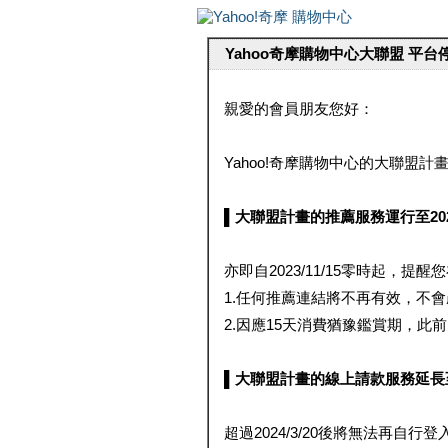
Yahoo奇摩購物中心大聯盟 平
親愛的會員朋友您好：
Yahoo!奇摩購物中心的大聯盟計畫 
▌大聯盟計畫的推薦服務運行至2023/1
亦即自2023/11/15零時起，
1.任何推薦連結將不再有效，不
2.因應15天消費猶豫鑑賞期，此前大聯
▌大聯盟計畫的線上請款服務延長至2024
超過2024/3/20後將無法再自