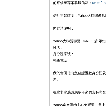
前來信至專案客服信箱：
tw-ec2-
信件主旨註明：Yahoo大聯盟餘
內容請說明：
Yahoo大聯盟聯繫Email ：(亦即
姓名：
身分證字號：
聯絡電話：
我們會回信向您確認匯款身分證
您。
在此非常感謝您多年來的支持與
Yahoo奇摩購物中心大聯盟 敬上