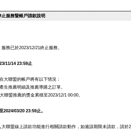
台停止服務暨帳戶請款說明
服務已於2023/12/21終止服務。
1/14 23:59止
提醒您在大聯盟的帳戶將有以下情況：
會產生推薦明細及推薦導購之訂單。
盟推薦的獎金累積至2023/12/1 00:00。
/03/20 23:59止。
行登入大聯盟線上請款功能進行相關請款動作，如逾該期限未請款，請於202