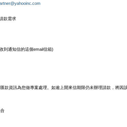
partner@yahooinc.com
款請款需求
您收到通知信的這個email信箱)
及匯款資訊為您做專案處理。如逾上開來信期限仍未辦理請款，將因
配合