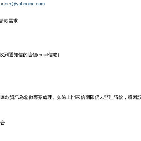
partner@yahooinc.com
款請款需求
您收到通知信的這個email信箱)
及匯款資訊為您做專案處理。如逾上開來信期限仍未辦理請款，將因
配合