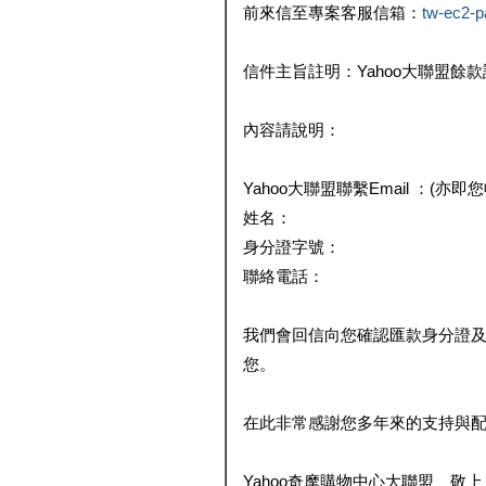
前來信至專案客服信箱：
tw-ec2-
信件主旨註明：Yahoo大聯盟餘
內容請說明：
Yahoo大聯盟聯繫Email ：(亦即
姓名：
身分證字號：
聯絡電話：
我們會回信向您確認匯款身分證
您。
在此非常感謝您多年來的支持與
Yahoo奇摩購物中心大聯盟 敬上