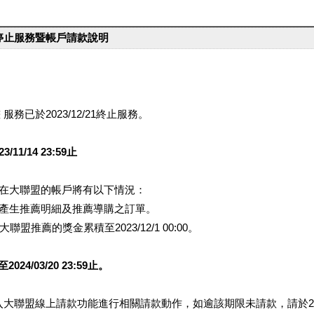
台停止服務暨帳戶請款說明
服務已於2023/12/21終止服務。
1/14 23:59止
提醒您在大聯盟的帳戶將有以下情況：
會產生推薦明細及推薦導購之訂單。
盟推薦的獎金累積至2023/12/1 00:00。
/03/20 23:59止。
行登入大聯盟線上請款功能進行相關請款動作，如逾該期限未請款，請於202