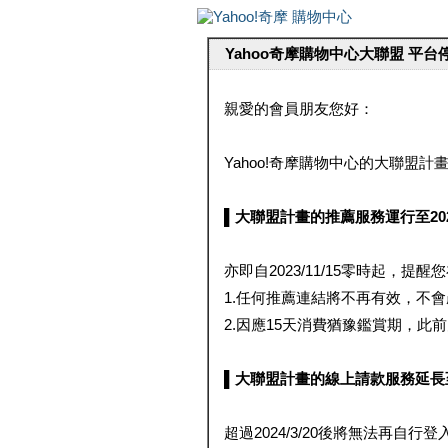
Yahoo奇摩購物中心大聯盟 平
親愛的會員朋友您好：
Yahoo!奇摩購物中心的大聯盟計畫 
▌大聯盟計畫的推薦服務運行至2023/1
亦即自2023/11/15零時起，
1.任何推薦連結將不再有效，不
2.因應15天消費猶豫鑑賞期，此前大聯
▌大聯盟計畫的線上請款服務延長至2024
超過2024/3/20後將無法再自