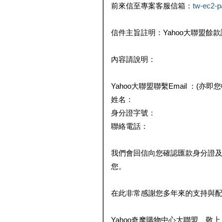
前來信至專案客服信箱：
tw-ec2-
信件主旨註明：Yahoo大聯盟餘
內容請說明：
Yahoo大聯盟聯繫Email ：(亦即
姓名：
身分證字號：
聯絡電話：
我們會回信向您確認匯款身分證
您。
在此非常感謝您多年來的支持與
Yahoo奇摩購物中心大聯盟 敬上