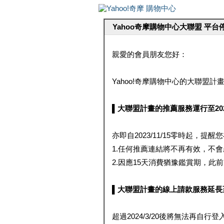
Yahoo奇摩購物中心大聯盟 平
親愛的會員朋友您好：
Yahoo!奇摩購物中心的大聯盟計畫 
▌大聯盟計畫的推薦服務運行至2023/1
亦即自2023/11/15零時起，
1.任何推薦連結將不再有效，不
2.因應15天消費猶豫鑑賞期，此前大聯
▌大聯盟計畫的線上請款服務延長至2024
超過2024/3/20後將無法再自