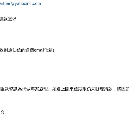
partner@yahooinc.com
款請款需求
您收到通知信的這個email信箱)
及匯款資訊為您做專案處理。如逾上開來信期限仍未辦理請款，將因
配合