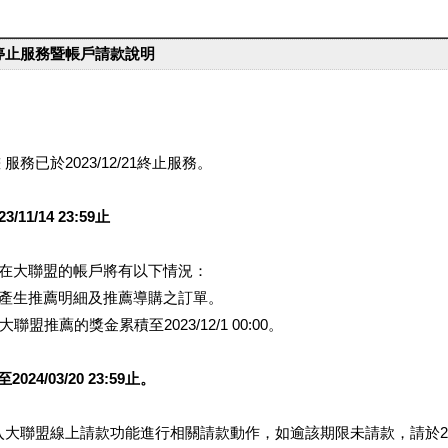
台停止服務暨帳戶請款說明
服務已於2023/12/21終止服務。
1/14 23:59止
提醒您在大聯盟的帳戶將有以下情況：
會產生推薦明細及推薦導購之訂單。
盟推薦的獎金累積至2023/12/1 00:00。
/03/20 23:59止。
行登入大聯盟線上請款功能進行相關請款動作，如逾該期限未請款，請於202