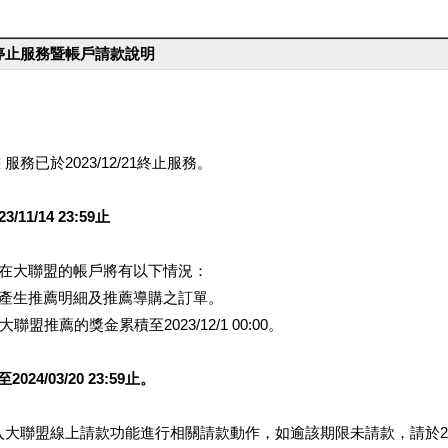
台停止服務暨帳戶請款說明
服務已於2023/12/21終止服務。
1/14 23:59止
提醒您在大聯盟的帳戶將有以下情況：
會產生推薦明細及推薦導購之訂單。
盟推薦的獎金累積至2023/12/1 00:00。
/03/20 23:59止。
行登入大聯盟線上請款功能進行相關請款動作，如逾該期限未請款，請於202