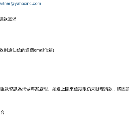
partner@yahooinc.com
款請款需求
您收到通知信的這個email信箱)
及匯款資訊為您做專案處理。如逾上開來信期限仍未辦理請款，將因
配合