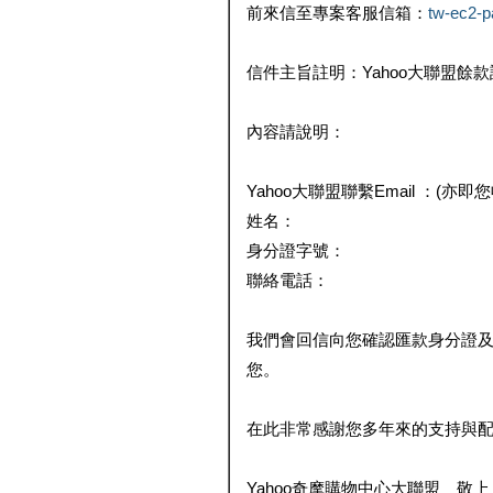
前來信至專案客服信箱：
tw-ec2-
信件主旨註明：Yahoo大聯盟餘
內容請說明：
Yahoo大聯盟聯繫Email ：(亦即
姓名：
身分證字號：
聯絡電話：
我們會回信向您確認匯款身分證
您。
在此非常感謝您多年來的支持與
Yahoo奇摩購物中心大聯盟 敬上