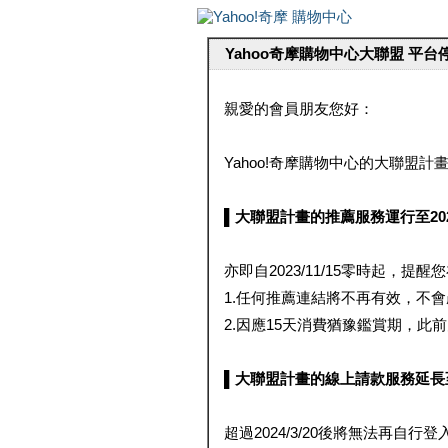
Yahoo奇摩購物中心大聯盟 平
親愛的會員朋友您好：
Yahoo!奇摩購物中心的大聯盟計畫 
▌大聯盟計畫的推薦服務運行至2023/1
亦即自2023/11/15零時起，
1.任何推薦連結將不再有效，不
2.因應15天消費猶豫鑑賞期，此前大聯
▌大聯盟計畫的線上請款服務延長至2024
超過2024/3/20後將無法再自