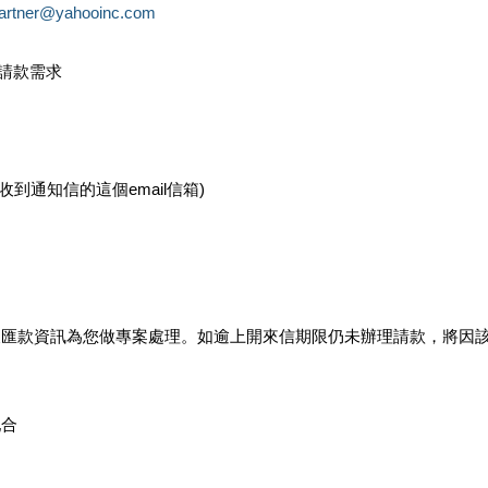
partner@yahooinc.com
款請款需求
您收到通知信的這個email信箱)
及匯款資訊為您做專案處理。如逾上開來信期限仍未辦理請款，將因
配合