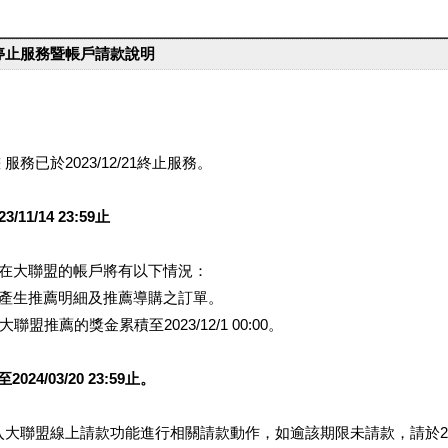
台停止服務暨帳戶請款說明
服務已於2023/12/21終止服務。
1/14 23:59止
提醒您在大聯盟的帳戶將有以下情況：
會產生推薦明細及推薦導購之訂單。
盟推薦的獎金累積至2023/12/1 00:00。
/03/20 23:59止。
行登入大聯盟線上請款功能進行相關請款動作，如逾該期限未請款，請於202