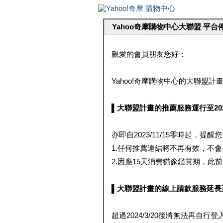
Yahoo奇摩購物中心大聯盟 平
親愛的會員朋友您好：
Yahoo!奇摩購物中心的大聯盟計畫 
▌大聯盟計畫的推薦服務運行至2023/1
亦即自2023/11/15零時起，
1.任何推薦連結將不再有效，不
2.因應15天消費猶豫鑑賞期，此前大聯
▌大聯盟計畫的線上請款服務延長至2024
超過2024/3/20後將無法再自