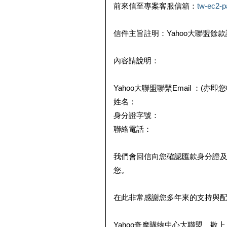
前來信至專案客服信箱：
tw-ec2-
信件主旨註明：Yahoo大聯盟餘
內容請說明：
Yahoo大聯盟聯繫Email ：(亦即
姓名：
身分證字號：
聯絡電話：
我們會回信向您確認匯款身分證
您。
在此非常感謝您多年來的支持與
Yahoo奇摩購物中心大聯盟 敬上