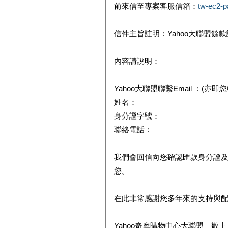
前來信至專案客服信箱：
tw-ec2-
信件主旨註明：Yahoo大聯盟餘
內容請說明：
Yahoo大聯盟聯繫Email ：(亦即
姓名：
身分證字號：
聯絡電話：
我們會回信向您確認匯款身分證
您。
在此非常感謝您多年來的支持與
Yahoo奇摩購物中心大聯盟 敬上