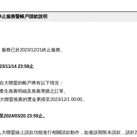
台停止服務暨帳戶請款說明
服務已於2023/12/21終止服務。
1/14 23:59止
提醒您在大聯盟的帳戶將有以下情況：
會產生推薦明細及推薦導購之訂單。
盟推薦的獎金累積至2023/12/1 00:00。
/03/20 23:59止。
行登入大聯盟線上請款功能進行相關請款動作，如逾該期限未請款，請於202