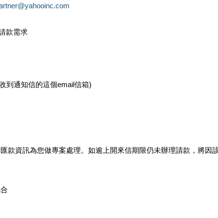
partner@yahooinc.com
款請款需求
您收到通知信的這個email信箱)
及匯款資訊為您做專案處理。如逾上開來信期限仍未辦理請款，將因
配合