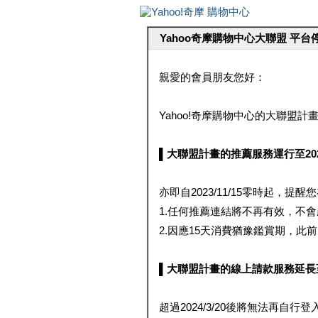
Yahoo奇摩購物中心大聯盟 平
親愛的會員朋友您好：
Yahoo!奇摩購物中心的大聯盟計畫 
▌大聯盟計畫的推薦服務運行至2023/1
亦即自2023/11/15零時起，
1.任何推薦連結將不再有效，不
2.因應15天消費猶豫鑑賞期，此前大聯
▌大聯盟計畫的線上請款服務延長至2024
超過2024/3/20後將無法再自