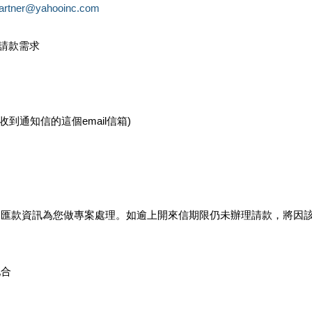
partner@yahooinc.com
款請款需求
您收到通知信的這個email信箱)
及匯款資訊為您做專案處理。如逾上開來信期限仍未辦理請款，將因
配合