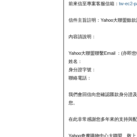
前來信至專案客服信箱：
tw-ec2-
信件主旨註明：Yahoo大聯盟餘
內容請說明：
Yahoo大聯盟聯繫Email ：(亦即
姓名：
身分證字號：
聯絡電話：
我們會回信向您確認匯款身分證
您。
在此非常感謝您多年來的支持與
Yahoo奇摩購物中心大聯盟 敬上