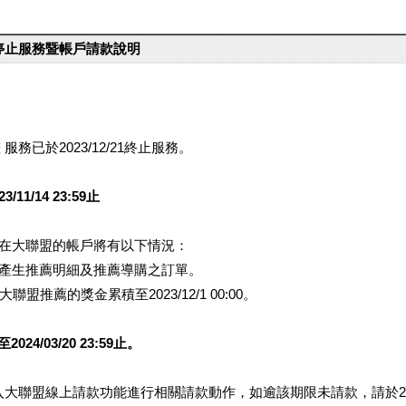
台停止服務暨帳戶請款說明
服務已於2023/12/21終止服務。
1/14 23:59止
提醒您在大聯盟的帳戶將有以下情況：
會產生推薦明細及推薦導購之訂單。
盟推薦的獎金累積至2023/12/1 00:00。
/03/20 23:59止。
行登入大聯盟線上請款功能進行相關請款動作，如逾該期限未請款，請於202