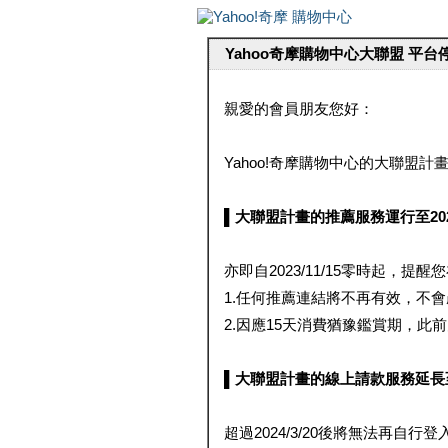
Yahoo奇摩購物中心大聯盟 平
親愛的會員朋友您好：
Yahoo!奇摩購物中心的大聯盟計畫 
▌大聯盟計畫的推薦服務運行至2023/1
亦即自2023/11/15零時起，
1.任何推薦連結將不再有效，不
2.因應15天消費猶豫鑑賞期，此前大聯
▌大聯盟計畫的線上請款服務延長至2024
超過2024/3/20後將無法再自