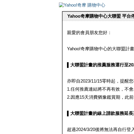
Yahoo奇摩購物中心大聯盟 平
親愛的會員朋友您好：
Yahoo!奇摩購物中心的大聯盟計畫 
▌大聯盟計畫的推薦服務運行至2023/1
亦即自2023/11/15零時起，
1.任何推薦連結將不再有效，不
2.因應15天消費猶豫鑑賞期，此前大聯
▌大聯盟計畫的線上請款服務延長至2024
超過2024/3/20後將無法再自