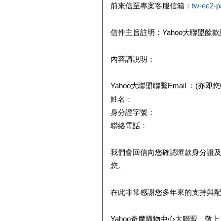
前來信至專案客服信箱：
tw-ec2-
信件主旨註明：Yahoo大聯盟餘
內容請說明：
Yahoo大聯盟聯繫Email ：(亦即
姓名：
身分證字號：
聯絡電話：
我們會回信向您確認匯款身分證
您。
在此非常感謝您多年來的支持與
Yahoo奇摩購物中心大聯盟 敬上