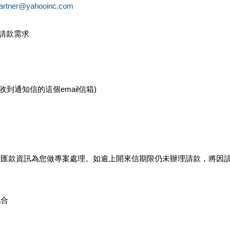
partner@yahooinc.com
款請款需求
您收到通知信的這個email信箱)
及匯款資訊為您做專案處理。如逾上開來信期限仍未辦理請款，將因
配合