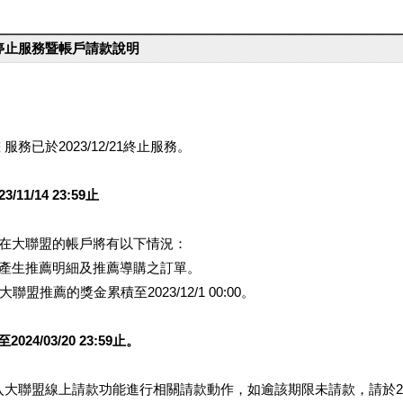
台停止服務暨帳戶請款說明
服務已於2023/12/21終止服務。
1/14 23:59止
提醒您在大聯盟的帳戶將有以下情況：
會產生推薦明細及推薦導購之訂單。
盟推薦的獎金累積至2023/12/1 00:00。
/03/20 23:59止。
行登入大聯盟線上請款功能進行相關請款動作，如逾該期限未請款，請於202