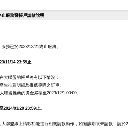
台停止服務暨帳戶請款說明
服務已於2023/12/21終止服務。
1/14 23:59止
提醒您在大聯盟的帳戶將有以下情況：
會產生推薦明細及推薦導購之訂單。
盟推薦的獎金累積至2023/12/1 00:00。
/03/20 23:59止。
行登入大聯盟線上請款功能進行相關請款動作，如逾該期限未請款，請於202