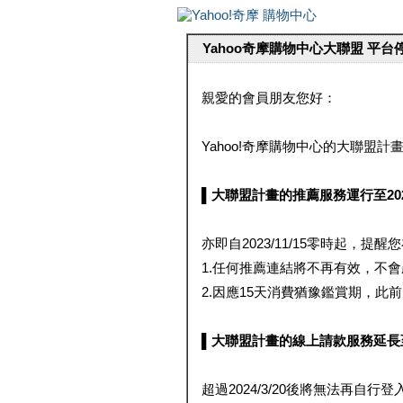
Yahoo奇摩購物中心大聯盟 平
親愛的會員朋友您好：
Yahoo!奇摩購物中心的大聯盟計畫 
▌大聯盟計畫的推薦服務運行至2023/1
亦即自2023/11/15零時起，
1.任何推薦連結將不再有效，不
2.因應15天消費猶豫鑑賞期，此前大聯
▌大聯盟計畫的線上請款服務延長至2024
超過2024/3/20後將無法再自