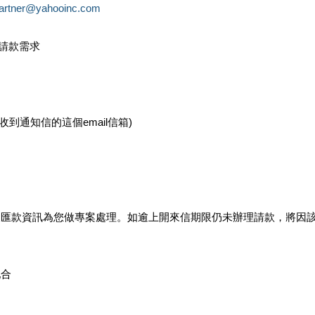
partner@yahooinc.com
款請款需求
您收到通知信的這個email信箱)
及匯款資訊為您做專案處理。如逾上開來信期限仍未辦理請款，將因
配合