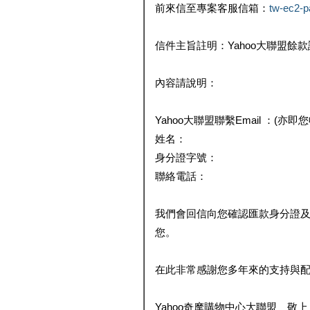
前來信至專案客服信箱：
tw-ec2-
信件主旨註明：Yahoo大聯盟餘
內容請說明：
Yahoo大聯盟聯繫Email ：(亦即
姓名：
身分證字號：
聯絡電話：
我們會回信向您確認匯款身分證
您。
在此非常感謝您多年來的支持與
Yahoo奇摩購物中心大聯盟 敬上