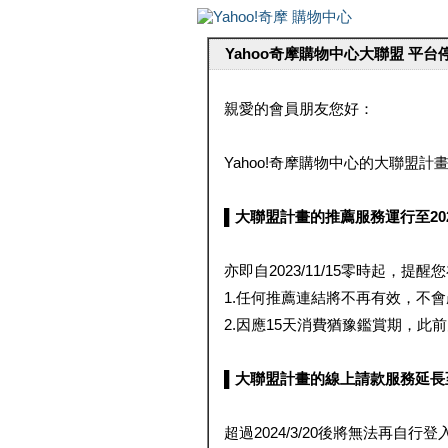
Yahoo奇摩購物中心大聯盟 平
親愛的會員朋友您好：
Yahoo!奇摩購物中心的大聯盟計畫 
▌大聯盟計畫的推薦服務運行至2023/1
亦即自2023/11/15零時起，
1.任何推薦連結將不再有效，不
2.因應15天消費猶豫鑑賞期，此前大聯
▌大聯盟計畫的線上請款服務延長至2024
超過2024/3/20後將無法再自