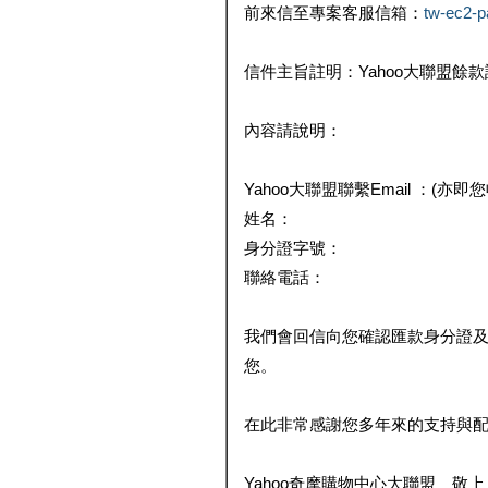
前來信至專案客服信箱：
tw-ec2-
信件主旨註明：Yahoo大聯盟餘
內容請說明：
Yahoo大聯盟聯繫Email ：(亦即
姓名：
身分證字號：
聯絡電話：
我們會回信向您確認匯款身分證
您。
在此非常感謝您多年來的支持與
Yahoo奇摩購物中心大聯盟 敬上