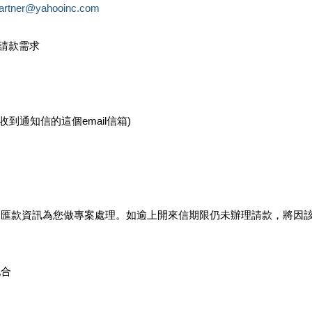
partner@yahooinc.com
款請款需求
您收到通知信的這個email信箱)
及匯款資訊為您做專案處理。如逾上開來信期限仍未辦理請款，將因
配合