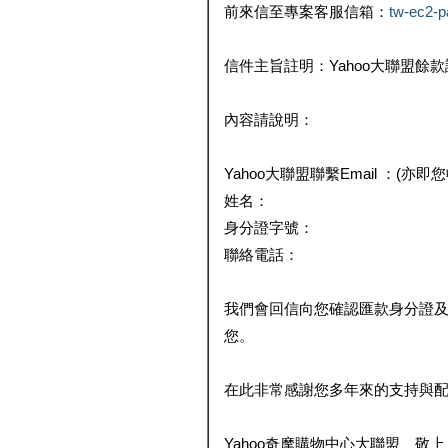
前來信至專案客服信箱：
tw-ec2-
信件主旨註明：Yahoo大聯盟餘
內容請說明：
Yahoo大聯盟聯繫Email ：(亦即
姓名：
身分證字號：
聯絡電話：
我們會回信向您確認匯款身分證
您。
在此非常感謝您多年來的支持與
Yahoo奇摩購物中心大聯盟 敬上