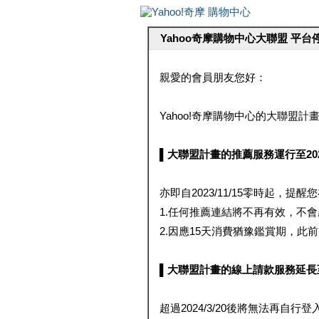
Yahoo奇摩購物中心大聯盟 平
親愛的會員朋友您好：
Yahoo!奇摩購物中心的大聯盟計畫 
▌大聯盟計畫的推薦服務運行至2023/1
亦即自2023/11/15零時起，
1.任何推薦連結將不再有效，不
2.因應15天消費猶豫鑑賞期，此前大聯
▌大聯盟計畫的線上請款服務延長至2024
超過2024/3/20後將無法再自