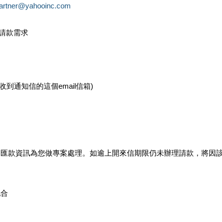
partner@yahooinc.com
款請款需求
您收到通知信的這個email信箱)
及匯款資訊為您做專案處理。如逾上開來信期限仍未辦理請款，將因
配合