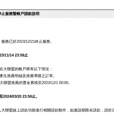
台停止服務暨帳戶請款說明
服務已於2023/12/21終止服務。
1/14 23:59止
提醒您在大聯盟的帳戶將有以下情況：
會產生推薦明細及推薦導購之訂單。
盟推薦的獎金累積至2023/12/1 00:00。
/03/20 23:59止。
行登入大聯盟線上請款功能進行相關請款動作，如逾該期限未請款，請於202