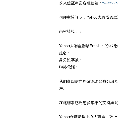
前來信至專案客服信箱：
tw-ec2-
信件主旨註明：Yahoo大聯盟餘
內容請說明：
Yahoo大聯盟聯繫Email ：(亦即
姓名：
身分證字號：
聯絡電話：
我們會回信向您確認匯款身分證
您。
在此非常感謝您多年來的支持與
Yahoo奇摩購物中心大聯盟 敬上