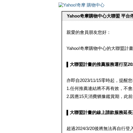
Yahoo奇摩購物中心大聯盟 平
親愛的會員朋友您好：
Yahoo!奇摩購物中心的大聯盟計畫 
▌大聯盟計畫的推薦服務運行至2023/1
亦即自2023/11/15零時起，
1.任何推薦連結將不再有效，不
2.因應15天消費猶豫鑑賞期，此前大聯
▌大聯盟計畫的線上請款服務延長至2024
超過2024/3/20後將無法再自