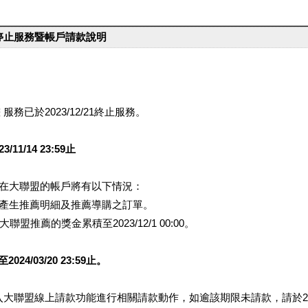
台停止服務暨帳戶請款說明
服務已於2023/12/21終止服務。
1/14 23:59止
提醒您在大聯盟的帳戶將有以下情況：
會產生推薦明細及推薦導購之訂單。
盟推薦的獎金累積至2023/12/1 00:00。
/03/20 23:59止。
行登入大聯盟線上請款功能進行相關請款動作，如逾該期限未請款，請於202