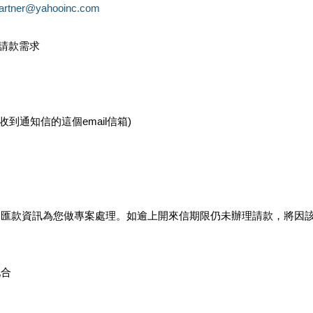
partner@yahooinc.com
款請款需求
您收到通知信的這個email信箱)
及匯款資訊為您做專案處理。如逾上開來信期限仍未辦理請款，將因
配合