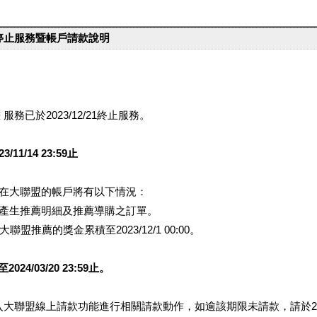
台停止服務暨帳戶請款說明
服務已於2023/12/21終止服務。
1/14 23:59止
提醒您在大聯盟的帳戶將有以下情況：
會產生推薦明細及推薦導購之訂單。
盟推薦的獎金累積至2023/12/1 00:00。
/03/20 23:59止。
行登入大聯盟線上請款功能進行相關請款動作，如逾該期限未請款，請於202