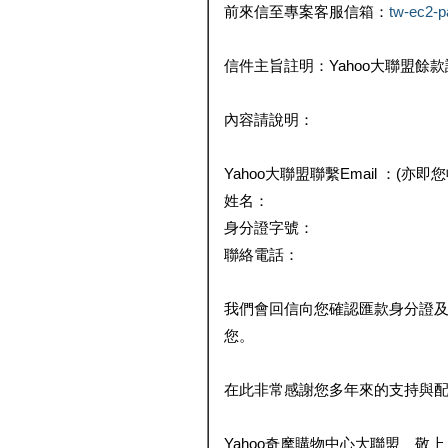
前來信至專案客服信箱：
tw-ec2-
信件主旨註明：Yahoo大聯盟餘
內容請說明：
Yahoo大聯盟聯繫Email ：(亦即
姓名：
身分證字號：
聯絡電話：
我們會回信向您確認匯款身分證
您。
在此非常感謝您多年來的支持與
Yahoo奇摩購物中心大聯盟 敬上