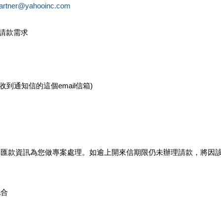
partner@yahooinc.com
款請款需求
您收到通知信的這個email信箱)
及匯款資訊為您做專案處理。如逾上開來信期限仍未辦理請款，將因
配合