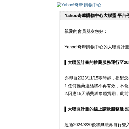
Yahoo奇摩購物中心大聯盟 平
親愛的會員朋友您好：
Yahoo!奇摩購物中心的大聯盟計畫 
▌大聯盟計畫的推薦服務運行至2023/1
亦即自2023/11/15零時起，
1.任何推薦連結將不再有效，不
2.因應15天消費猶豫鑑賞期，此前大聯
▌大聯盟計畫的線上請款服務延長至2024
超過2024/3/20後將無法再自