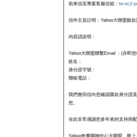
前來信至專案客服信箱：
tw-ec2-
信件主旨註明：Yahoo大聯盟餘
內容請說明：
Yahoo大聯盟聯繫Email ：(亦即
姓名：
身分證字號：
聯絡電話：
我們會回信向您確認匯款身分證
您。
在此非常感謝您多年來的支持與
Yahoo奇摩購物中心大聯盟 敬上