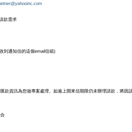
partner@yahooinc.com
款請款需求
您收到通知信的這個email信箱)
及匯款資訊為您做專案處理。如逾上開來信期限仍未辦理請款，將因
配合