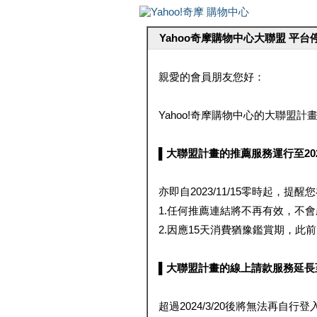
Yahoo奇摩購物中心大聯盟 平
親愛的會員朋友您好：
Yahoo!奇摩購物中心的大聯盟計畫 
▌大聯盟計畫的推薦服務運行至2023/1
亦即自2023/11/15零時起，
1.任何推薦連結將不再有效，不
2.因應15天消費猶豫鑑賞期，此前大聯
▌大聯盟計畫的線上請款服務延長至2024
超過2024/3/20後將無法再自