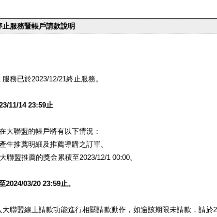
台停止服務暨帳戶請款說明
服務已於2023/12/21終止服務。
1/14 23:59止
提醒您在大聯盟的帳戶將有以下情況：
會產生推薦明細及推薦導購之訂單。
盟推薦的獎金累積至2023/12/1 00:00。
/03/20 23:59止。
行登入大聯盟線上請款功能進行相關請款動作，如逾該期限未請款，請於202