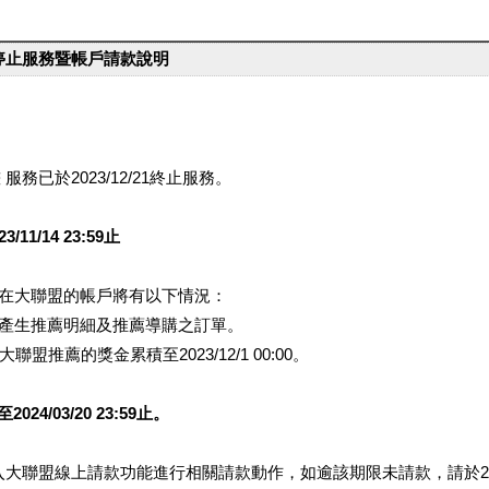
台停止服務暨帳戶請款說明
服務已於2023/12/21終止服務。
1/14 23:59止
提醒您在大聯盟的帳戶將有以下情況：
會產生推薦明細及推薦導購之訂單。
盟推薦的獎金累積至2023/12/1 00:00。
/03/20 23:59止。
行登入大聯盟線上請款功能進行相關請款動作，如逾該期限未請款，請於202