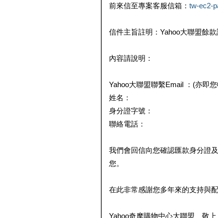
前來信至專案客服信箱：
tw-ec2-
信件主旨註明：Yahoo大聯盟餘
內容請說明：
Yahoo大聯盟聯繫Email ：(亦即
姓名：
身分證字號：
聯絡電話：
我們會回信向您確認匯款身分證
您。
在此非常感謝您多年來的支持與
Yahoo奇摩購物中心大聯盟 敬上