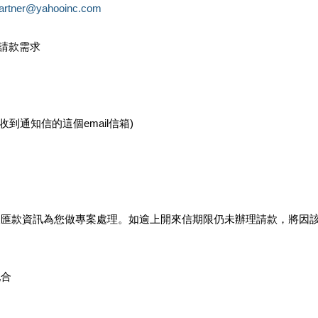
partner@yahooinc.com
款請款需求
您收到通知信的這個email信箱)
及匯款資訊為您做專案處理。如逾上開來信期限仍未辦理請款，將因
配合