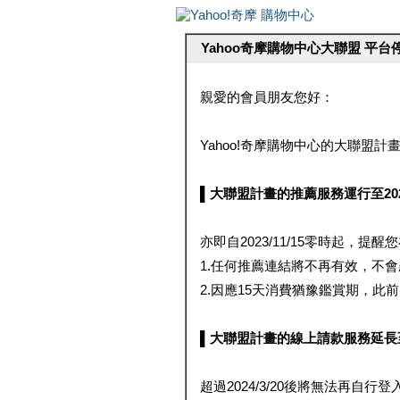
Yahoo奇摩購物中心大聯盟 平
親愛的會員朋友您好：
Yahoo!奇摩購物中心的大聯盟計畫 
▌大聯盟計畫的推薦服務運行至2023/1
亦即自2023/11/15零時起，
1.任何推薦連結將不再有效，不
2.因應15天消費猶豫鑑賞期，此前大聯
▌大聯盟計畫的線上請款服務延長至2024
超過2024/3/20後將無法再自