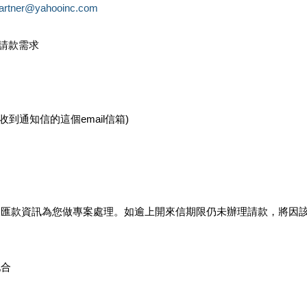
partner@yahooinc.com
款請款需求
您收到通知信的這個email信箱)
及匯款資訊為您做專案處理。如逾上開來信期限仍未辦理請款，將因
配合