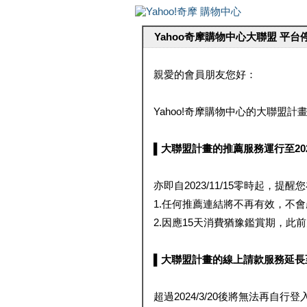
Yahoo奇摩購物中心大聯盟 平
親愛的會員朋友您好：
Yahoo!奇摩購物中心的大聯盟計畫 
▌大聯盟計畫的推薦服務運行至2023/1
亦即自2023/11/15零時起，
1.任何推薦連結將不再有效，不
2.因應15天消費猶豫鑑賞期，此前大聯
▌大聯盟計畫的線上請款服務延長至2024
超過2024/3/20後將無法再自