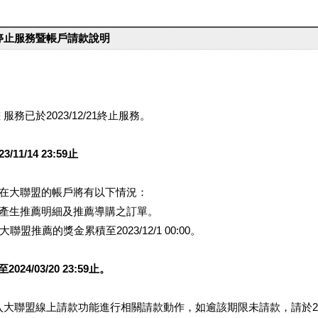
台停止服務暨帳戶請款說明
服務已於2023/12/21終止服務。
1/14 23:59止
提醒您在大聯盟的帳戶將有以下情況：
會產生推薦明細及推薦導購之訂單。
盟推薦的獎金累積至2023/12/1 00:00。
/03/20 23:59止。
行登入大聯盟線上請款功能進行相關請款動作，如逾該期限未請款，請於202