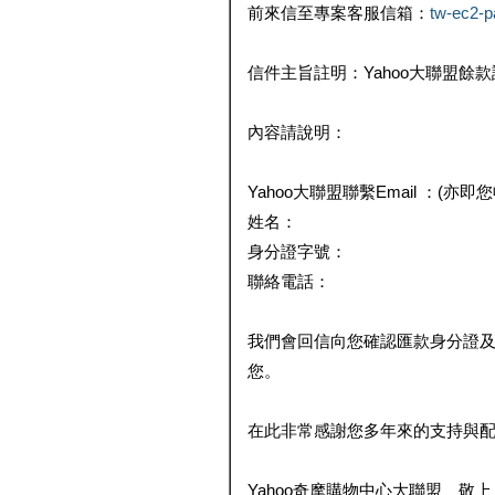
前來信至專案客服信箱：
tw-ec2-
信件主旨註明：Yahoo大聯盟餘
內容請說明：
Yahoo大聯盟聯繫Email ：(亦即
姓名：
身分證字號：
聯絡電話：
我們會回信向您確認匯款身分證
您。
在此非常感謝您多年來的支持與
Yahoo奇摩購物中心大聯盟 敬上