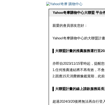
Yahoo奇摩購物中心大聯盟 平
親愛的會員朋友您好：
Yahoo!奇摩購物中心的大聯盟計畫 
▌大聯盟計畫的推薦服務運行至2023/1
亦即自2023/11/15零時起，
1.任何推薦連結將不再有效，不
2.因應15天消費猶豫鑑賞期，此前大聯
▌大聯盟計畫的線上請款服務延長至2024
超過2024/3/20後將無法再自