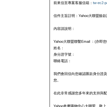
前來信至專案客服信箱：
tw-ec2-
信件主旨註明：Yahoo大聯盟餘
內容請說明：
Yahoo大聯盟聯繫Email ：(亦即
姓名：
身分證字號：
聯絡電話：
我們會回信向您確認匯款身分證
您。
在此非常感謝您多年來的支持與
Yahoo奇摩購物中心大聯盟 敬上