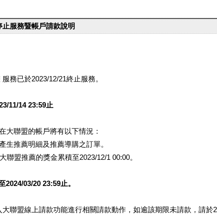
台停止服務暨帳戶請款說明
服務已於2023/12/21終止服務。
1/14 23:59止
提醒您在大聯盟的帳戶將有以下情況：
會產生推薦明細及推薦導購之訂單。
盟推薦的獎金累積至2023/12/1 00:00。
/03/20 23:59止。
行登入大聯盟線上請款功能進行相關請款動作，如逾該期限未請款，請於202