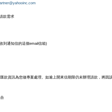
partner@yahooinc.com
款請款需求
您收到通知信的這個email信箱)
及匯款資訊為您做專案處理。如逾上開來信期限仍未辦理請款，將因
配合