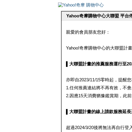
Yahoo奇摩購物中心大聯盟 平
親愛的會員朋友您好：
Yahoo!奇摩購物中心的大聯盟計畫 
▌大聯盟計畫的推薦服務運行至2023/1
亦即自2023/11/15零時起，
1.任何推薦連結將不再有效，不
2.因應15天消費猶豫鑑賞期，此前大聯
▌大聯盟計畫的線上請款服務延長至2024
超過2024/3/20後將無法再自