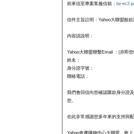
前來信至專案客服信箱：
tw-ec2-
信件主旨註明：Yahoo大聯盟餘
內容請說明：
Yahoo大聯盟聯繫Email ：(亦即
姓名：
身分證字號：
聯絡電話：
我們會回信向您確認匯款身分證
您。
在此非常感謝您多年來的支持與
Yahoo奇摩購物中心大聯盟 敬上