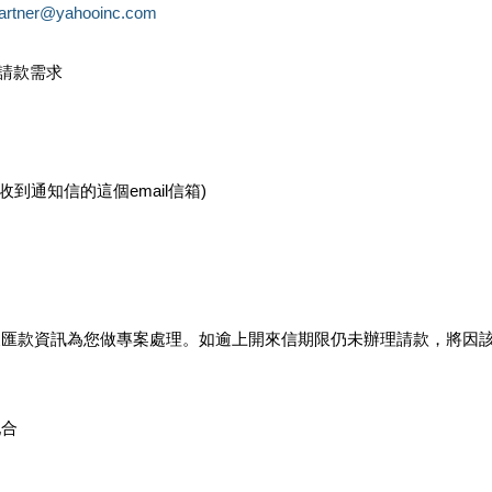
partner@yahooinc.com
款請款需求
您收到通知信的這個email信箱)
及匯款資訊為您做專案處理。如逾上開來信期限仍未辦理請款，將因
配合