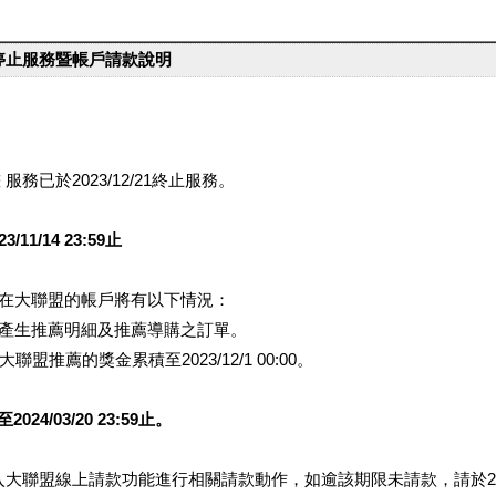
台停止服務暨帳戶請款說明
服務已於2023/12/21終止服務。
1/14 23:59止
提醒您在大聯盟的帳戶將有以下情況：
會產生推薦明細及推薦導購之訂單。
盟推薦的獎金累積至2023/12/1 00:00。
/03/20 23:59止。
行登入大聯盟線上請款功能進行相關請款動作，如逾該期限未請款，請於202