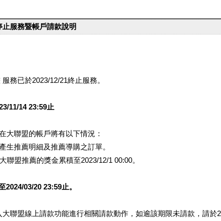
台停止服務暨帳戶請款說明
服務已於2023/12/21終止服務。
1/14 23:59止
提醒您在大聯盟的帳戶將有以下情況：
會產生推薦明細及推薦導購之訂單。
盟推薦的獎金累積至2023/12/1 00:00。
/03/20 23:59止。
行登入大聯盟線上請款功能進行相關請款動作，如逾該期限未請款，請於202