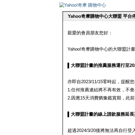
Yahoo奇摩購物中心大聯盟 平
親愛的會員朋友您好：
Yahoo!奇摩購物中心的大聯盟計畫 
▌大聯盟計畫的推薦服務運行至2023/1
亦即自2023/11/15零時起，
1.任何推薦連結將不再有效，不
2.因應15天消費猶豫鑑賞期，此前大聯
▌大聯盟計畫的線上請款服務延長至2024
超過2024/3/20後將無法再自