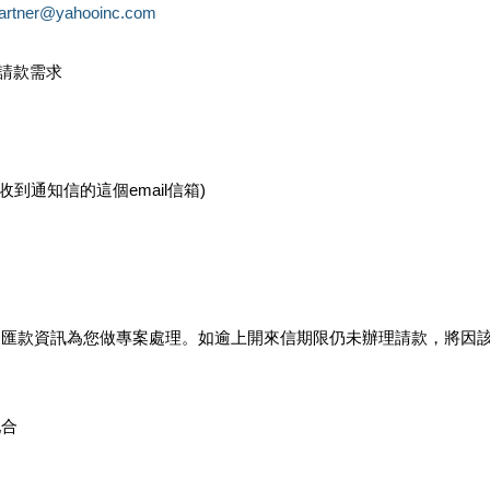
partner@yahooinc.com
款請款需求
您收到通知信的這個email信箱)
及匯款資訊為您做專案處理。如逾上開來信期限仍未辦理請款，將因
配合