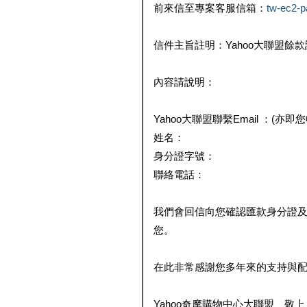
前來信至專案客服信箱：
tw-ec2-
信件主旨註明：Yahoo大聯盟餘
內容請說明：
Yahoo大聯盟聯繫Email ：(亦即
姓名：
身分證字號：
聯絡電話：
我們會回信向您確認匯款身分證
您。
在此非常感謝您多年來的支持與
Yahoo奇摩購物中心大聯盟 敬上