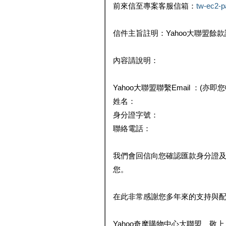
前來信至專案客服信箱：
tw-ec2-
信件主旨註明：Yahoo大聯盟餘
內容請說明：
Yahoo大聯盟聯繫Email ：(亦即
姓名：
身分證字號：
聯絡電話：
我們會回信向您確認匯款身分證
您。
在此非常感謝您多年來的支持與
Yahoo奇摩購物中心大聯盟 敬上