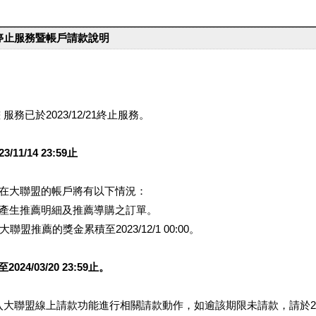
台停止服務暨帳戶請款說明
服務已於2023/12/21終止服務。
1/14 23:59止
提醒您在大聯盟的帳戶將有以下情況：
會產生推薦明細及推薦導購之訂單。
盟推薦的獎金累積至2023/12/1 00:00。
/03/20 23:59止。
行登入大聯盟線上請款功能進行相關請款動作，如逾該期限未請款，請於202