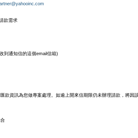
partner@yahooinc.com
款請款需求
您收到通知信的這個email信箱)
及匯款資訊為您做專案處理。如逾上開來信期限仍未辦理請款，將因
配合