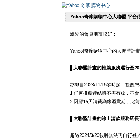
Yahoo奇摩購物中心大聯盟 平
親愛的會員朋友您好：
Yahoo!奇摩購物中心的大聯盟計畫 
▌大聯盟計畫的推薦服務運行至2023/1
亦即自2023/11/15零時起，
1.任何推薦連結將不再有效，不
2.因應15天消費猶豫鑑賞期，此前大聯
▌大聯盟計畫的線上請款服務延長至2024
超過2024/3/20後將無法再自