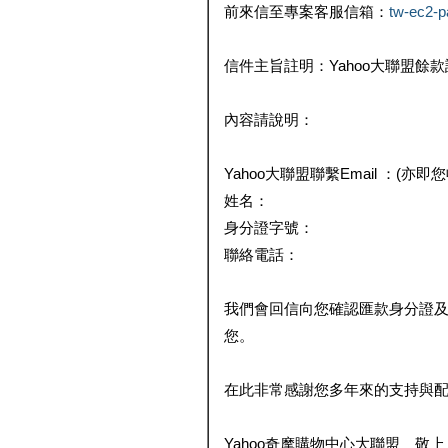
前來信至專案客服信箱：
tw-ec2-
信件主旨註明：Yahoo大聯盟餘
內容請說明：
Yahoo大聯盟聯繫Email ：(亦即
姓名：
身分證字號：
聯絡電話：
我們會回信向您確認匯款身分證
您。
在此非常感謝您多年來的支持與
Yahoo奇摩購物中心大聯盟 敬上