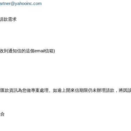
partner@yahooinc.com
款請款需求
您收到通知信的這個email信箱)
及匯款資訊為您做專案處理。如逾上開來信期限仍未辦理請款，將因
配合