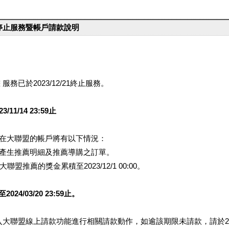
台停止服務暨帳戶請款說明
服務已於2023/12/21終止服務。
1/14 23:59止
提醒您在大聯盟的帳戶將有以下情況：
會產生推薦明細及推薦導購之訂單。
盟推薦的獎金累積至2023/12/1 00:00。
/03/20 23:59止。
行登入大聯盟線上請款功能進行相關請款動作，如逾該期限未請款，請於202