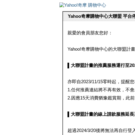
Yahoo奇摩購物中心大聯盟 平
親愛的會員朋友您好：
Yahoo!奇摩購物中心的大聯盟計畫 
▌大聯盟計畫的推薦服務運行至2023/1
亦即自2023/11/15零時起，
1.任何推薦連結將不再有效，不
2.因應15天消費猶豫鑑賞期，此前大聯
▌大聯盟計畫的線上請款服務延長至2024
超過2024/3/20後將無法再自