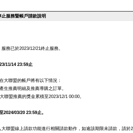
台停止服務暨帳戶請款說明
服務已於2023/12/21終止服務。
1/14 23:59止
提醒您在大聯盟的帳戶將有以下情況：
會產生推薦明細及推薦導購之訂單。
盟推薦的獎金累積至2023/12/1 00:00。
/03/20 23:59止。
行登入大聯盟線上請款功能進行相關請款動作，如逾該期限未請款，請於202