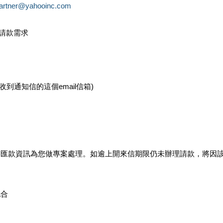
partner@yahooinc.com
款請款需求
您收到通知信的這個email信箱)
及匯款資訊為您做專案處理。如逾上開來信期限仍未辦理請款，將因
配合