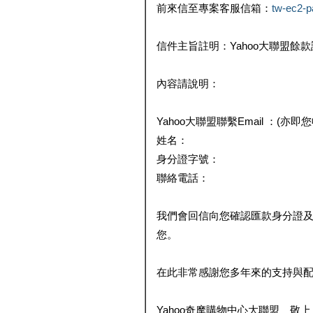
前來信至專案客服信箱：
tw-ec2-
信件主旨註明：Yahoo大聯盟餘
內容請說明：
Yahoo大聯盟聯繫Email ：(亦即
姓名：
身分證字號：
聯絡電話：
我們會回信向您確認匯款身分證
您。
在此非常感謝您多年來的支持與
Yahoo奇摩購物中心大聯盟 敬上