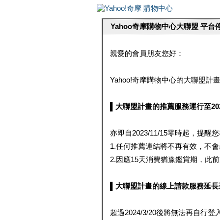
Yahoo奇摩購物中心大聯盟 平
親愛的會員朋友您好：
Yahoo!奇摩購物中心的大聯盟計畫 
▌大聯盟計畫的推薦服務運行至2023/1
亦即自2023/11/15零時起，
1.任何推薦連結將不再有效，不
2.因應15天消費猶豫鑑賞期，此前大聯
▌大聯盟計畫的線上請款服務延長至2024
超過2024/3/20後將無法再自