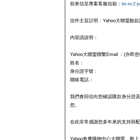
前來信至專案客服信箱：
tw-ec2-
信件主旨註明：Yahoo大聯盟餘
內容請說明：
Yahoo大聯盟聯繫Email ：(亦即
姓名：
身分證字號：
聯絡電話：
我們會回信向您確認匯款身分證
您。
在此非常感謝您多年來的支持與
Yahoo奇摩購物中心大聯盟 敬上