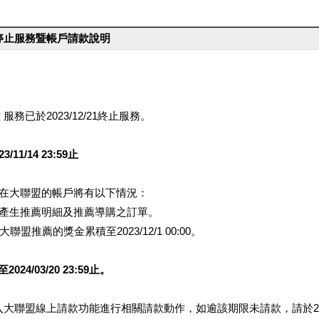
台停止服務暨帳戶請款說明
服務已於2023/12/21終止服務。
1/14 23:59止
提醒您在大聯盟的帳戶將有以下情況：
會產生推薦明細及推薦導購之訂單。
盟推薦的獎金累積至2023/12/1 00:00。
/03/20 23:59止。
行登入大聯盟線上請款功能進行相關請款動作，如逾該期限未請款，請於202