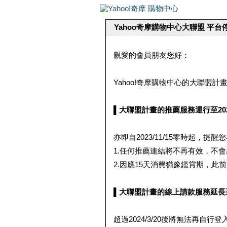
Yahoo奇摩購物中心大聯盟 平
親愛的會員朋友您好：
Yahoo!奇摩購物中心的大聯盟計畫 
▌大聯盟計畫的推薦服務運行至2023/1
亦即自2023/11/15零時起，
1.任何推薦連結將不再有效，不
2.因應15天消費猶豫鑑賞期，此前大聯
▌大聯盟計畫的線上請款服務延長至2024
超過2024/3/20後將無法再自