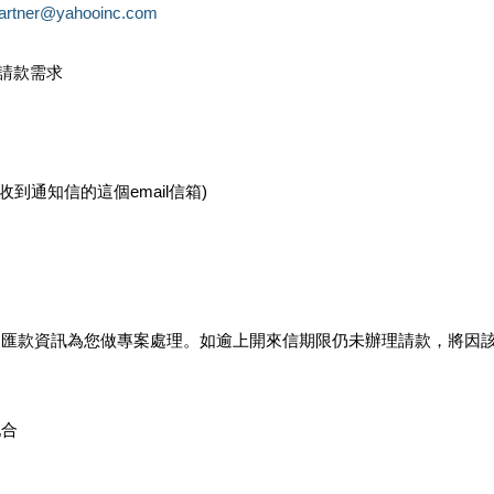
partner@yahooinc.com
款請款需求
您收到通知信的這個email信箱)
及匯款資訊為您做專案處理。如逾上開來信期限仍未辦理請款，將因
配合