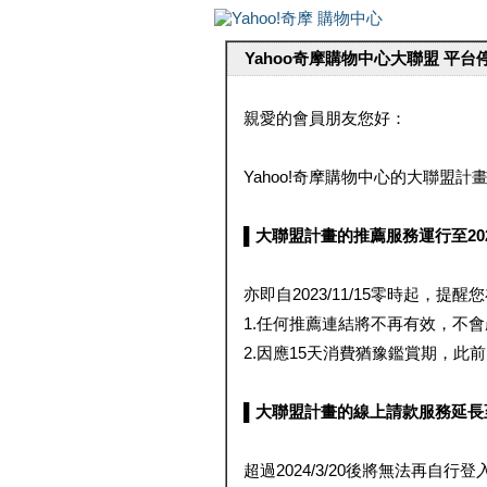
Yahoo奇摩購物中心大聯盟 平
親愛的會員朋友您好：
Yahoo!奇摩購物中心的大聯盟計畫 
▌大聯盟計畫的推薦服務運行至2023/1
亦即自2023/11/15零時起，
1.任何推薦連結將不再有效，不
2.因應15天消費猶豫鑑賞期，此前大聯
▌大聯盟計畫的線上請款服務延長至2024
超過2024/3/20後將無法再自