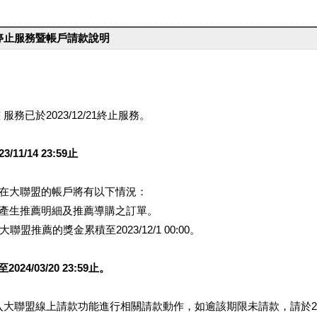
台停止服務暨帳戶請款說明
服務已於2023/12/21終止服務。
1/14 23:59止
提醒您在大聯盟的帳戶將有以下情況：
會產生推薦明細及推薦導購之訂單。
盟推薦的獎金累積至2023/12/1 00:00。
/03/20 23:59止。
行登入大聯盟線上請款功能進行相關請款動作，如逾該期限未請款，請於202