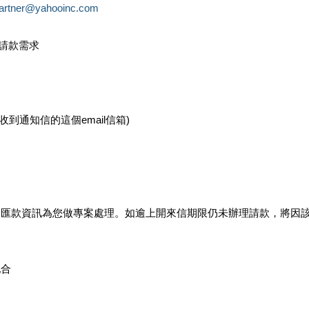
partner@yahooinc.com
款請款需求
您收到通知信的這個email信箱)
及匯款資訊為您做專案處理。如逾上開來信期限仍未辦理請款，將因
配合