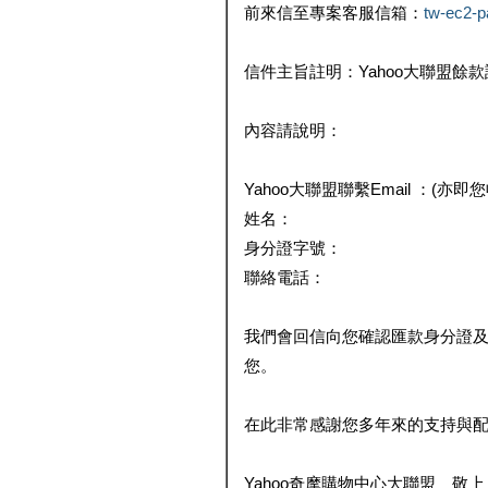
前來信至專案客服信箱：
tw-ec2-
信件主旨註明：Yahoo大聯盟餘
內容請說明：
Yahoo大聯盟聯繫Email ：(亦即
姓名：
身分證字號：
聯絡電話：
我們會回信向您確認匯款身分證
您。
在此非常感謝您多年來的支持與
Yahoo奇摩購物中心大聯盟 敬上