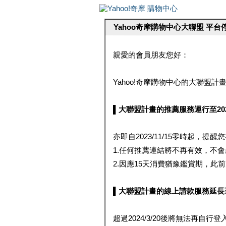
Yahoo奇摩購物中心大聯盟 平
親愛的會員朋友您好：
Yahoo!奇摩購物中心的大聯盟計畫 
▌大聯盟計畫的推薦服務運行至2023/1
亦即自2023/11/15零時起，
1.任何推薦連結將不再有效，不
2.因應15天消費猶豫鑑賞期，此前大聯
▌大聯盟計畫的線上請款服務延長至2024
超過2024/3/20後將無法再自