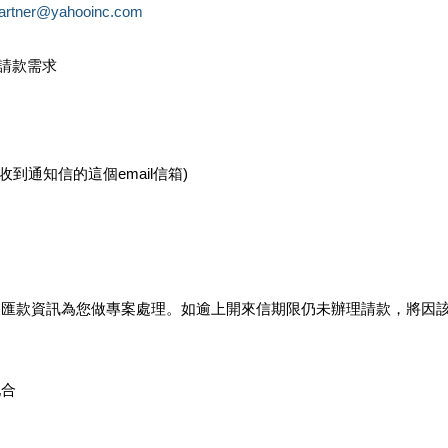
partner@yahooinc.com
款請款需求
您收到通知信的這個email信箱)
及匯款資訊為您做專案處理。如逾上開來信期限仍未辦理請款，將因
配合