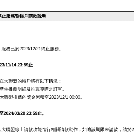
台停止服務暨帳戶請款說明
服務已於2023/12/21終止服務。
1/14 23:59止
提醒您在大聯盟的帳戶將有以下情況：
會產生推薦明細及推薦導購之訂單。
盟推薦的獎金累積至2023/12/1 00:00。
/03/20 23:59止。
行登入大聯盟線上請款功能進行相關請款動作，如逾該期限未請款，請於202