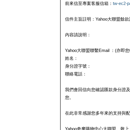
前來信至專案客服信箱：
tw-ec2-
信件主旨註明：Yahoo大聯盟餘
內容請說明：
Yahoo大聯盟聯繫Email ：(亦即
姓名：
身分證字號：
聯絡電話：
我們會回信向您確認匯款身分證
您。
在此非常感謝您多年來的支持與
Yahoo奇摩購物中心大聯盟 敬上