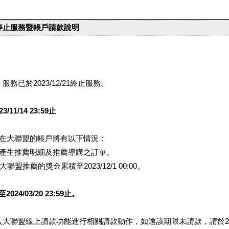
台停止服務暨帳戶請款說明
服務已於2023/12/21終止服務。
1/14 23:59止
提醒您在大聯盟的帳戶將有以下情況：
會產生推薦明細及推薦導購之訂單。
盟推薦的獎金累積至2023/12/1 00:00。
/03/20 23:59止。
行登入大聯盟線上請款功能進行相關請款動作，如逾該期限未請款，請於202