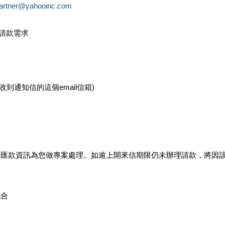
partner@yahooinc.com
款請款需求
您收到通知信的這個email信箱)
及匯款資訊為您做專案處理。如逾上開來信期限仍未辦理請款，將因
配合