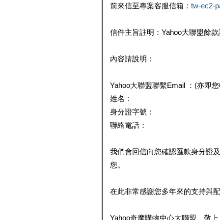
前來信至專案客服信箱：
tw-ec2-
信件主旨註明：Yahoo大聯盟餘
內容請說明：
Yahoo大聯盟聯繫Email ：(亦即
姓名：
身分證字號：
聯絡電話：
我們會回信向您確認匯款身分證
您。
在此非常感謝您多年來的支持與
Yahoo奇摩購物中心大聯盟 敬上