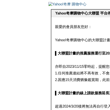
Yahoo奇摩購物中心大聯盟 平
親愛的會員朋友您好：
Yahoo!奇摩購物中心的大聯盟計畫 
▌大聯盟計畫的推薦服務運行至2023/1
亦即自2023/11/15零時起，
1.任何推薦連結將不再有效，不
2.因應15天消費猶豫鑑賞期，此前大聯
▌大聯盟計畫的線上請款服務延長至2024
超過2024/3/20後將無法再自