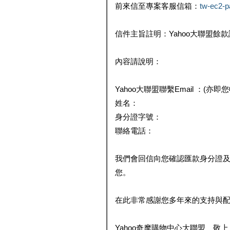
前來信至專案客服信箱：
tw-ec2-
信件主旨註明：Yahoo大聯盟餘
內容請說明：
Yahoo大聯盟聯繫Email ：(亦即
姓名：
身分證字號：
聯絡電話：
我們會回信向您確認匯款身分證
您。
在此非常感謝您多年來的支持與
Yahoo奇摩購物中心大聯盟 敬上