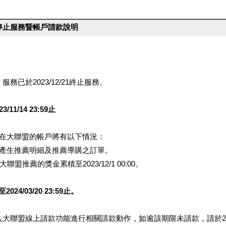
台停止服務暨帳戶請款說明
服務已於2023/12/21終止服務。
1/14 23:59止
提醒您在大聯盟的帳戶將有以下情況：
會產生推薦明細及推薦導購之訂單。
盟推薦的獎金累積至2023/12/1 00:00。
/03/20 23:59止。
行登入大聯盟線上請款功能進行相關請款動作，如逾該期限未請款，請於202