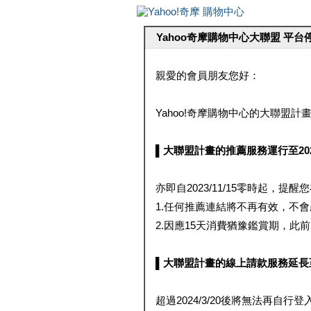
Yahoo奇摩購物中心大聯盟 平
親愛的會員朋友您好：
Yahoo!奇摩購物中心的大聯盟計畫 
▌大聯盟計畫的推薦服務運行至2023/1
亦即自2023/11/15零時起，
1.任何推薦連結將不再有效，不
2.因應15天消費猶豫鑑賞期，此前大聯
▌大聯盟計畫的線上請款服務延長至2024
超過2024/3/20後將無法再自