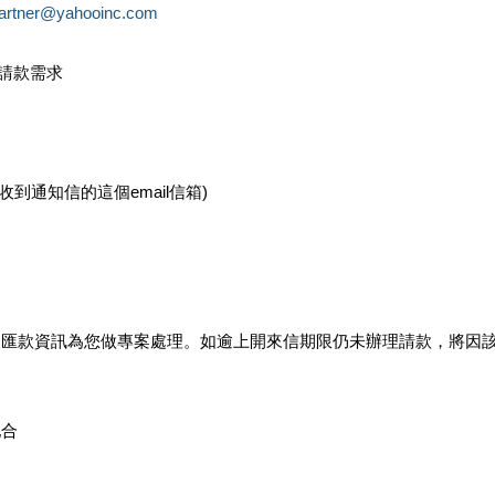
partner@yahooinc.com
款請款需求
您收到通知信的這個email信箱)
及匯款資訊為您做專案處理。如逾上開來信期限仍未辦理請款，將因
配合