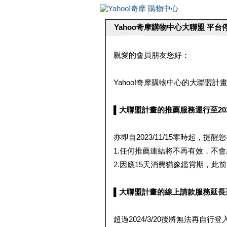
Yahoo奇摩購物中心大聯盟 平
親愛的會員朋友您好：
Yahoo!奇摩購物中心的大聯盟計畫 
▌大聯盟計畫的推薦服務運行至2023/1
亦即自2023/11/15零時起，
1.任何推薦連結將不再有效，不
2.因應15天消費猶豫鑑賞期，此前大聯
▌大聯盟計畫的線上請款服務延長至2024
超過2024/3/20後將無法再自