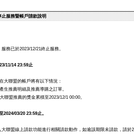
台停止服務暨帳戶請款說明
服務已於2023/12/21終止服務。
1/14 23:59止
提醒您在大聯盟的帳戶將有以下情況：
會產生推薦明細及推薦導購之訂單。
盟推薦的獎金累積至2023/12/1 00:00。
/03/20 23:59止。
行登入大聯盟線上請款功能進行相關請款動作，如逾該期限未請款，請於202