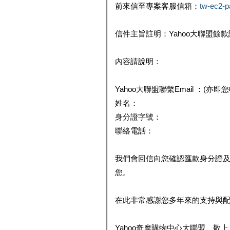
前來信至專案客服信箱：
tw-ec2-
信件主旨註明：Yahoo大聯盟餘
內容請說明：
Yahoo大聯盟聯繫Email ：(亦即
姓名：
身分證字號：
聯絡電話：
我們會回信向您確認匯款身分證
您。
在此非常感謝您多年來的支持與
Yahoo奇摩購物中心大聯盟 敬上