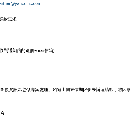
partner@yahooinc.com
款請款需求
您收到通知信的這個email信箱)
及匯款資訊為您做專案處理。如逾上開來信期限仍未辦理請款，將因
配合