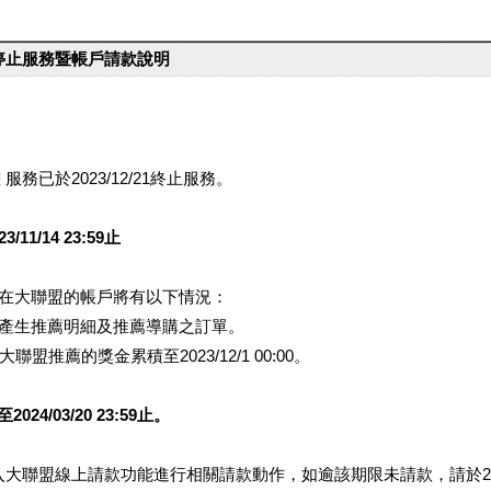
台停止服務暨帳戶請款說明
服務已於2023/12/21終止服務。
1/14 23:59止
提醒您在大聯盟的帳戶將有以下情況：
會產生推薦明細及推薦導購之訂單。
盟推薦的獎金累積至2023/12/1 00:00。
/03/20 23:59止。
行登入大聯盟線上請款功能進行相關請款動作，如逾該期限未請款，請於202