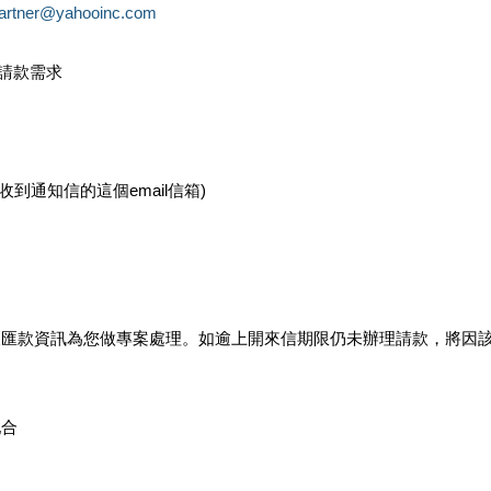
partner@yahooinc.com
款請款需求
您收到通知信的這個email信箱)
及匯款資訊為您做專案處理。如逾上開來信期限仍未辦理請款，將因
配合