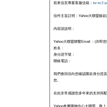
前來信至專案客服信箱：
tw-ec2-
信件主旨註明：Yahoo大聯盟餘
內容請說明：
Yahoo大聯盟聯繫Email ：(亦即
姓名：
身分證字號：
聯絡電話：
我們會回信向您確認匯款身分證
您。
在此非常感謝您多年來的支持與
Yahoo奇摩購物中心大聯盟 敬上