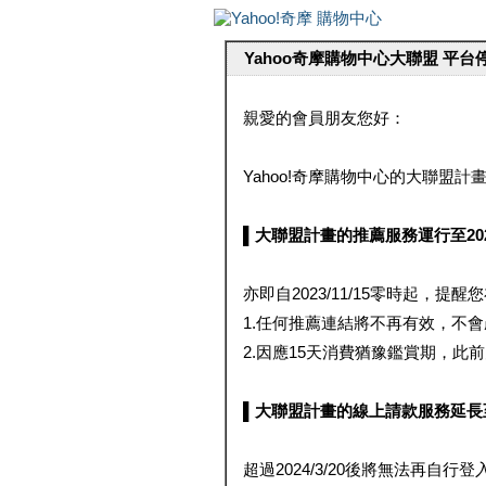
Yahoo奇摩購物中心大聯盟 平
親愛的會員朋友您好：
Yahoo!奇摩購物中心的大聯盟計畫 
▌大聯盟計畫的推薦服務運行至2023/1
亦即自2023/11/15零時起，
1.任何推薦連結將不再有效，不
2.因應15天消費猶豫鑑賞期，此前大聯
▌大聯盟計畫的線上請款服務延長至2024
超過2024/3/20後將無法再自