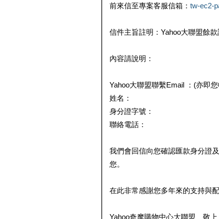
前來信至專案客服信箱：
tw-ec2-
信件主旨註明：Yahoo大聯盟餘
內容請說明：
Yahoo大聯盟聯繫Email ：(亦即
姓名：
身分證字號：
聯絡電話：
我們會回信向您確認匯款身分證
您。
在此非常感謝您多年來的支持與
Yahoo奇摩購物中心大聯盟 敬上