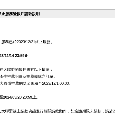
台停止服務暨帳戶請款說明
服務已於2023/12/21終止服務。
1/14 23:59止
提醒您在大聯盟的帳戶將有以下情況：
會產生推薦明細及推薦導購之訂單。
盟推薦的獎金累積至2023/12/1 00:00。
/03/20 23:59止。
行登入大聯盟線上請款功能進行相關請款動作，如逾該期限未請款，請於202