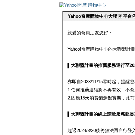
Yahoo奇摩購物中心大聯盟 平
親愛的會員朋友您好：
Yahoo!奇摩購物中心的大聯盟計畫 
▌大聯盟計畫的推薦服務運行至2023/1
亦即自2023/11/15零時起，
1.任何推薦連結將不再有效，不
2.因應15天消費猶豫鑑賞期，此前大聯
▌大聯盟計畫的線上請款服務延長至2024
超過2024/3/20後將無法再自