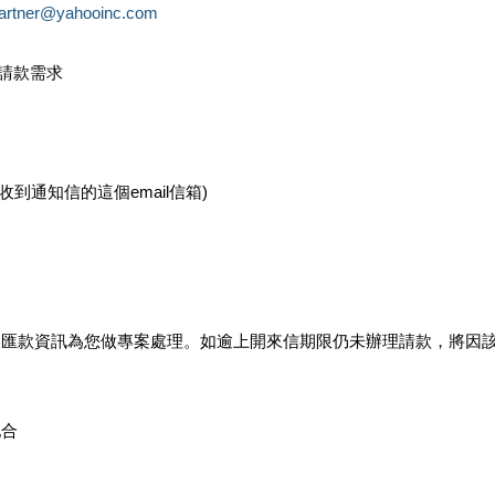
partner@yahooinc.com
款請款需求
您收到通知信的這個email信箱)
及匯款資訊為您做專案處理。如逾上開來信期限仍未辦理請款，將因
配合