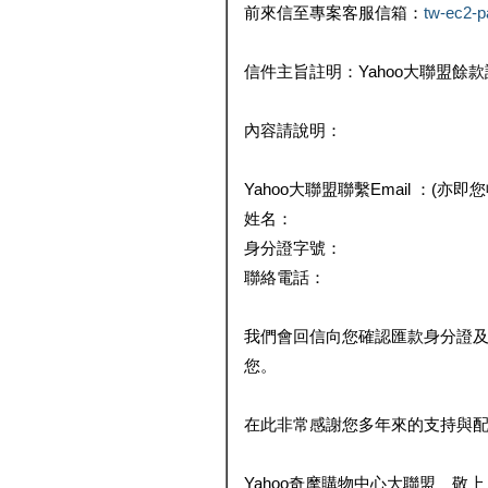
前來信至專案客服信箱：
tw-ec2-
信件主旨註明：Yahoo大聯盟餘
內容請說明：
Yahoo大聯盟聯繫Email ：(亦即
姓名：
身分證字號：
聯絡電話：
我們會回信向您確認匯款身分證
您。
在此非常感謝您多年來的支持與
Yahoo奇摩購物中心大聯盟 敬上