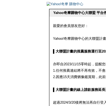
Yahoo奇摩購物中心大聯盟 平
親愛的會員朋友您好：
Yahoo!奇摩購物中心的大聯盟計畫 
▌大聯盟計畫的推薦服務運行至2023/1
亦即自2023/11/15零時起，
1.任何推薦連結將不再有效，不
2.因應15天消費猶豫鑑賞期，此前大聯
▌大聯盟計畫的線上請款服務延長至2024
超過2024/3/20後將無法再自