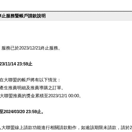
台停止服務暨帳戶請款說明
服務已於2023/12/21終止服務。
1/14 23:59止
提醒您在大聯盟的帳戶將有以下情況：
會產生推薦明細及推薦導購之訂單。
盟推薦的獎金累積至2023/12/1 00:00。
/03/20 23:59止。
行登入大聯盟線上請款功能進行相關請款動作，如逾該期限未請款，請於202