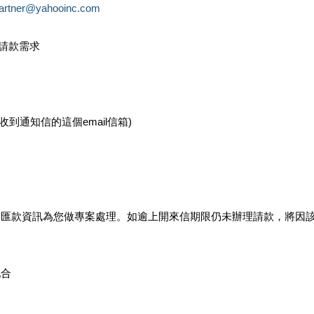
partner@yahooinc.com
款請款需求
您收到通知信的這個email信箱)
及匯款資訊為您做專案處理。如逾上開來信期限仍未辦理請款，將因
配合