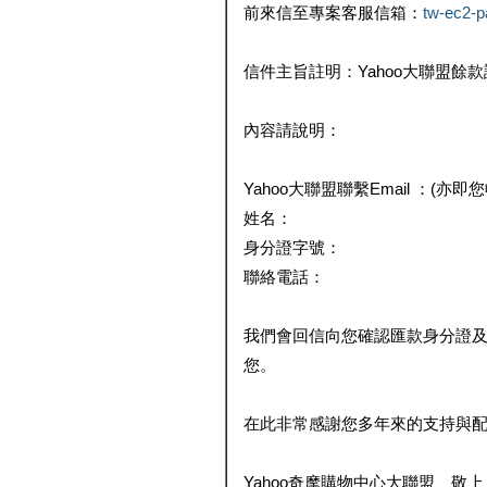
前來信至專案客服信箱：
tw-ec2-
信件主旨註明：Yahoo大聯盟餘
內容請說明：
Yahoo大聯盟聯繫Email ：(亦即
姓名：
身分證字號：
聯絡電話：
我們會回信向您確認匯款身分證
您。
在此非常感謝您多年來的支持與
Yahoo奇摩購物中心大聯盟 敬上