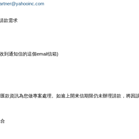
partner@yahooinc.com
款請款需求
您收到通知信的這個email信箱)
及匯款資訊為您做專案處理。如逾上開來信期限仍未辦理請款，將因
配合