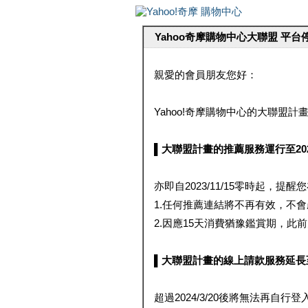
Yahoo奇摩購物中心大聯盟 平
親愛的會員朋友您好：
Yahoo!奇摩購物中心的大聯盟計畫 
▌大聯盟計畫的推薦服務運行至2023/1
亦即自2023/11/15零時起，
1.任何推薦連結將不再有效，不
2.因應15天消費猶豫鑑賞期，此前大聯
▌大聯盟計畫的線上請款服務延長至2024
超過2024/3/20後將無法再自