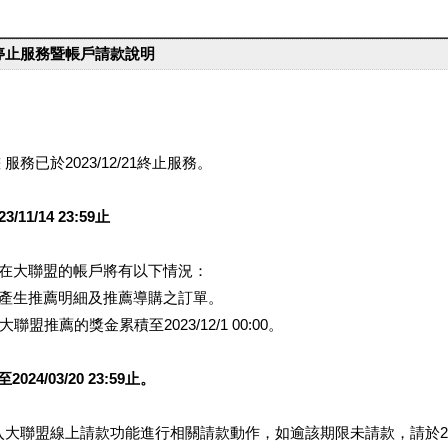
台停止服務暨帳戶請款說明
服務已於2023/12/21終止服務。
1/14 23:59止
提醒您在大聯盟的帳戶將有以下情況：
會產生推薦明細及推薦導購之訂單。
盟推薦的獎金累積至2023/12/1 00:00。
/03/20 23:59止。
行登入大聯盟線上請款功能進行相關請款動作，如逾該期限未請款，請於202