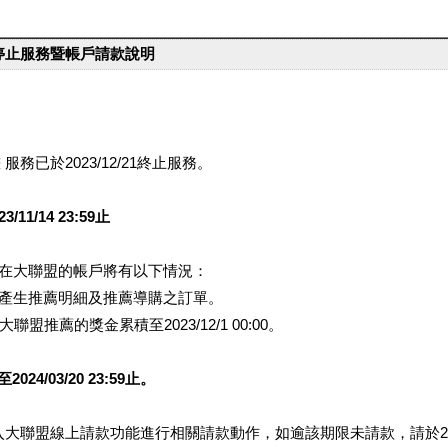
台停止服務暨帳戶請款說明
服務已於2023/12/21終止服務。
1/14 23:59止
提醒您在大聯盟的帳戶將有以下情況：
會產生推薦明細及推薦導購之訂單。
盟推薦的獎金累積至2023/12/1 00:00。
/03/20 23:59止。
行登入大聯盟線上請款功能進行相關請款動作，如逾該期限未請款，請於202