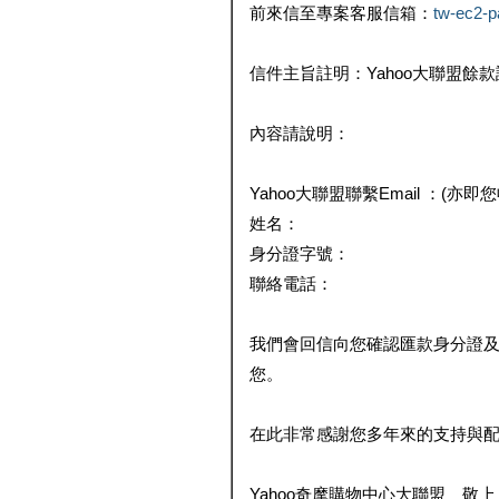
前來信至專案客服信箱：
tw-ec2-
信件主旨註明：Yahoo大聯盟餘
內容請說明：
Yahoo大聯盟聯繫Email ：(亦即
姓名：
身分證字號：
聯絡電話：
我們會回信向您確認匯款身分證
您。
在此非常感謝您多年來的支持與
Yahoo奇摩購物中心大聯盟 敬上