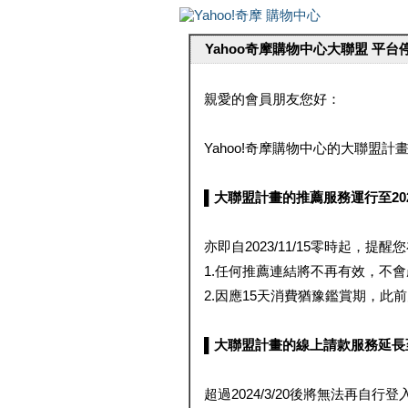
Yahoo奇摩購物中心大聯盟 平
親愛的會員朋友您好：
Yahoo!奇摩購物中心的大聯盟計畫 
▌大聯盟計畫的推薦服務運行至2023/1
亦即自2023/11/15零時起，
1.任何推薦連結將不再有效，不
2.因應15天消費猶豫鑑賞期，此前大聯
▌大聯盟計畫的線上請款服務延長至2024
超過2024/3/20後將無法再自