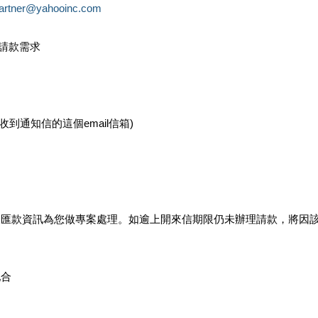
partner@yahooinc.com
款請款需求
您收到通知信的這個email信箱)
及匯款資訊為您做專案處理。如逾上開來信期限仍未辦理請款，將因
配合