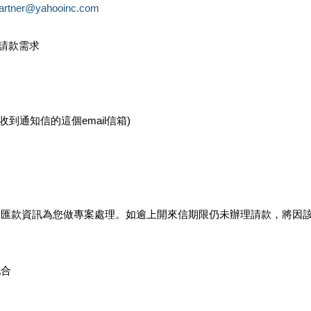
partner@yahooinc.com
款請款需求
您收到通知信的這個email信箱)
及匯款資訊為您做專案處理。如逾上開來信期限仍未辦理請款，將因
配合