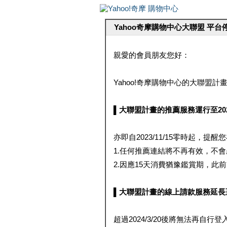
Yahoo奇摩購物中心大聯盟 平
親愛的會員朋友您好：
Yahoo!奇摩購物中心的大聯盟計畫 
▌大聯盟計畫的推薦服務運行至2023/1
亦即自2023/11/15零時起，
1.任何推薦連結將不再有效，不
2.因應15天消費猶豫鑑賞期，此前大聯
▌大聯盟計畫的線上請款服務延長至2024
超過2024/3/20後將無法再自