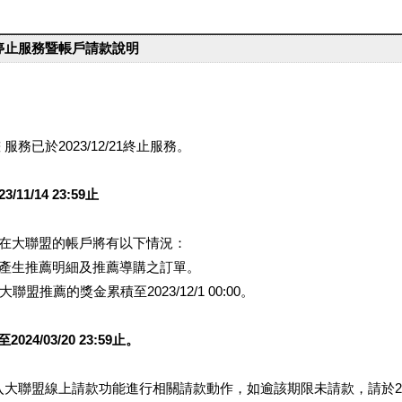
台停止服務暨帳戶請款說明
服務已於2023/12/21終止服務。
1/14 23:59止
提醒您在大聯盟的帳戶將有以下情況：
會產生推薦明細及推薦導購之訂單。
盟推薦的獎金累積至2023/12/1 00:00。
/03/20 23:59止。
行登入大聯盟線上請款功能進行相關請款動作，如逾該期限未請款，請於202