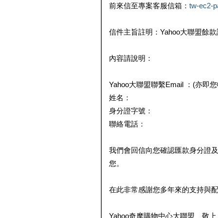
前來信至專案客服信箱：
tw-ec2-
信件主旨註明：Yahoo大聯盟餘
內容請說明：
Yahoo大聯盟聯繫Email ：(亦即
姓名：
身分證字號：
聯絡電話：
我們會回信向您確認匯款身分證
您。
在此非常感謝您多年來的支持與
Yahoo奇摩購物中心大聯盟 敬上