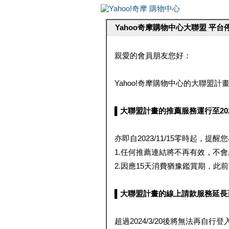
Yahoo奇摩購物中心大聯盟 平
親愛的會員朋友您好：
Yahoo!奇摩購物中心的大聯盟計畫 
▌大聯盟計畫的推薦服務運行至2023/1
亦即自2023/11/15零時起，
1.任何推薦連結將不再有效，不
2.因應15天消費猶豫鑑賞期，此前大聯
▌大聯盟計畫的線上請款服務延長至2024
超過2024/3/20後將無法再自