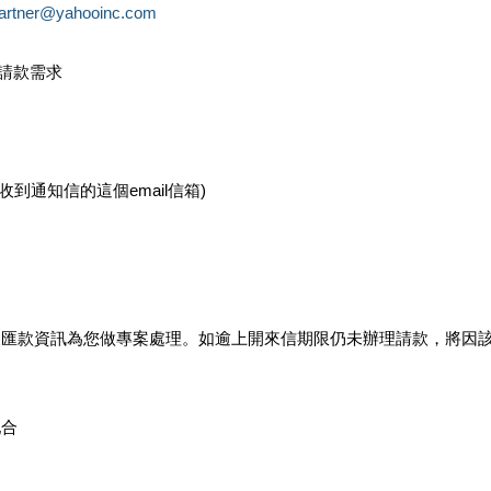
partner@yahooinc.com
款請款需求
您收到通知信的這個email信箱)
及匯款資訊為您做專案處理。如逾上開來信期限仍未辦理請款，將因
配合