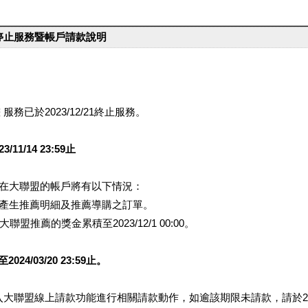
台停止服務暨帳戶請款說明
服務已於2023/12/21終止服務。
1/14 23:59止
提醒您在大聯盟的帳戶將有以下情況：
會產生推薦明細及推薦導購之訂單。
盟推薦的獎金累積至2023/12/1 00:00。
/03/20 23:59止。
行登入大聯盟線上請款功能進行相關請款動作，如逾該期限未請款，請於202