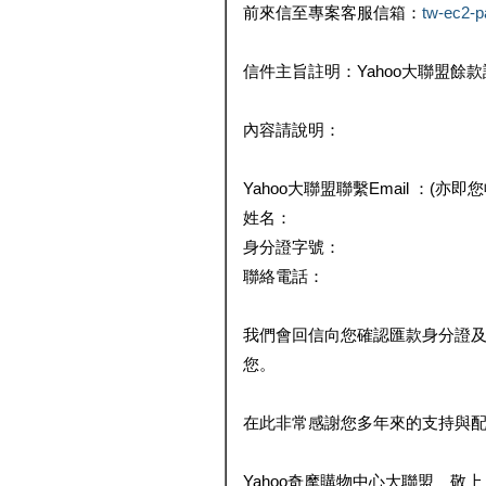
前來信至專案客服信箱：
tw-ec2-
信件主旨註明：Yahoo大聯盟餘
內容請說明：
Yahoo大聯盟聯繫Email ：(亦即
姓名：
身分證字號：
聯絡電話：
我們會回信向您確認匯款身分證
您。
在此非常感謝您多年來的支持與
Yahoo奇摩購物中心大聯盟 敬上