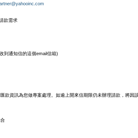
partner@yahooinc.com
款請款需求
您收到通知信的這個email信箱)
及匯款資訊為您做專案處理。如逾上開來信期限仍未辦理請款，將因
配合