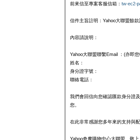
前來信至專案客服信箱：
tw-ec2-
信件主旨註明：Yahoo大聯盟餘
內容請說明：
Yahoo大聯盟聯繫Email ：(亦即
姓名：
身分證字號：
聯絡電話：
我們會回信向您確認匯款身分證
您。
在此非常感謝您多年來的支持與
Yahoo奇摩購物中心大聯盟 敬上