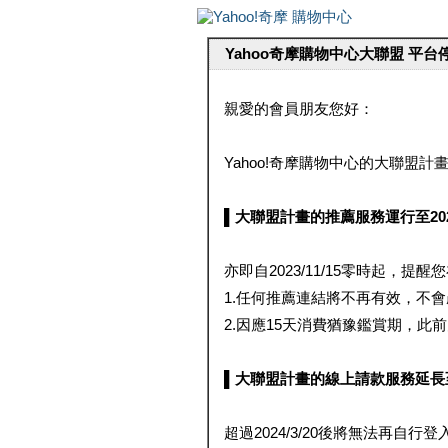
Yahoo奇摩購物中心大聯盟 平
親愛的會員朋友您好：
Yahoo!奇摩購物中心的大聯盟計畫 
▌大聯盟計畫的推薦服務運行至2023/1
亦即自2023/11/15零時起，
1.任何推薦連結將不再有效，不
2.因應15天消費猶豫鑑賞期，此前大聯
▌大聯盟計畫的線上請款服務延長至2024
超過2024/3/20後將無法再自