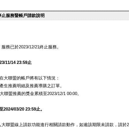
台停止服務暨帳戶請款說明
服務已於2023/12/21終止服務。
1/14 23:59止
提醒您在大聯盟的帳戶將有以下情況：
會產生推薦明細及推薦導購之訂單。
盟推薦的獎金累積至2023/12/1 00:00。
/03/20 23:59止。
行登入大聯盟線上請款功能進行相關請款動作，如逾該期限未請款，請於202