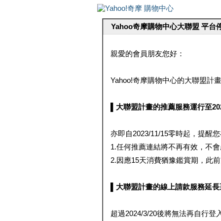
Yahoo奇摩購物中心大聯盟 平
親愛的會員朋友您好：
Yahoo!奇摩購物中心的大聯盟計畫 
▌大聯盟計畫的推薦服務運行至2023/1
亦即自2023/11/15零時起，
1.任何推薦連結將不再有效，不
2.因應15天消費猶豫鑑賞期，此前大聯
▌大聯盟計畫的線上請款服務延長至2024
超過2024/3/20後將無法再自