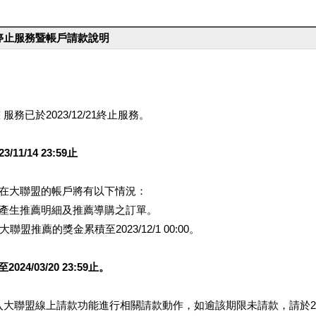
台停止服務暨帳戶請款說明
服務已於2023/12/21終止服務。
1/14 23:59止
提醒您在大聯盟的帳戶將有以下情況：
會產生推薦明細及推薦導購之訂單。
盟推薦的獎金累積至2023/12/1 00:00。
/03/20 23:59止。
行登入大聯盟線上請款功能進行相關請款動作，如逾該期限未請款，請於202