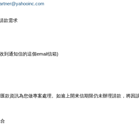
partner@yahooinc.com
款請款需求
您收到通知信的這個email信箱)
及匯款資訊為您做專案處理。如逾上開來信期限仍未辦理請款，將因
配合