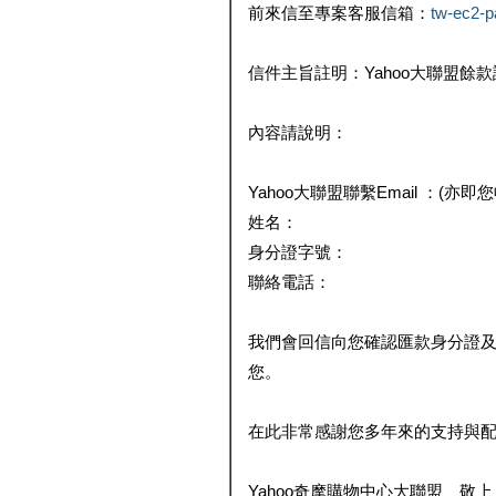
前來信至專案客服信箱：
tw-ec2-
信件主旨註明：Yahoo大聯盟餘
內容請說明：
Yahoo大聯盟聯繫Email ：(亦即
姓名：
身分證字號：
聯絡電話：
我們會回信向您確認匯款身分證
您。
在此非常感謝您多年來的支持與
Yahoo奇摩購物中心大聯盟 敬上