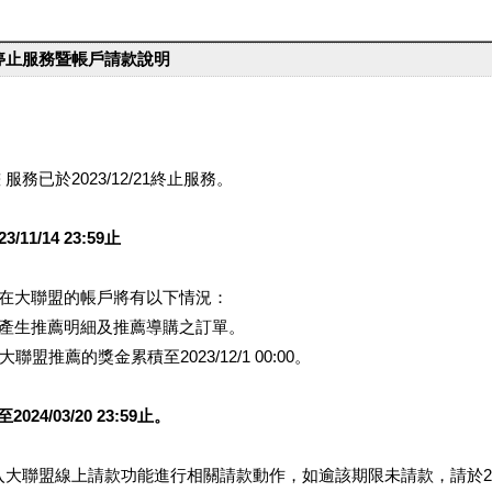
台停止服務暨帳戶請款說明
服務已於2023/12/21終止服務。
1/14 23:59止
提醒您在大聯盟的帳戶將有以下情況：
會產生推薦明細及推薦導購之訂單。
盟推薦的獎金累積至2023/12/1 00:00。
/03/20 23:59止。
行登入大聯盟線上請款功能進行相關請款動作，如逾該期限未請款，請於202