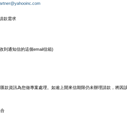
partner@yahooinc.com
款請款需求
您收到通知信的這個email信箱)
及匯款資訊為您做專案處理。如逾上開來信期限仍未辦理請款，將因
配合