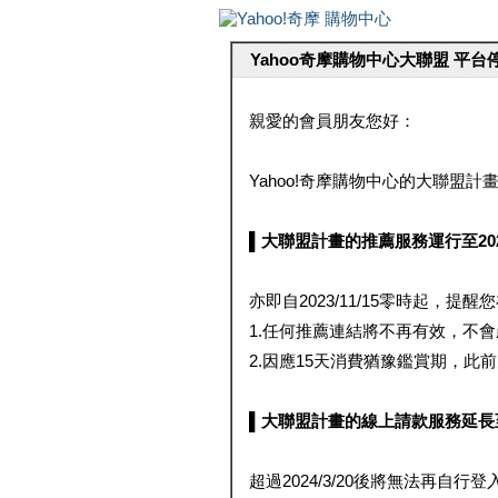
Yahoo奇摩購物中心大聯盟 平
親愛的會員朋友您好：
Yahoo!奇摩購物中心的大聯盟計畫 
▌大聯盟計畫的推薦服務運行至2023/1
亦即自2023/11/15零時起，
1.任何推薦連結將不再有效，不
2.因應15天消費猶豫鑑賞期，此前大聯
▌大聯盟計畫的線上請款服務延長至2024
超過2024/3/20後將無法再自