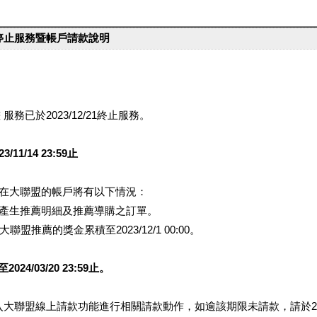
台停止服務暨帳戶請款說明
服務已於2023/12/21終止服務。
1/14 23:59止
提醒您在大聯盟的帳戶將有以下情況：
會產生推薦明細及推薦導購之訂單。
盟推薦的獎金累積至2023/12/1 00:00。
/03/20 23:59止。
行登入大聯盟線上請款功能進行相關請款動作，如逾該期限未請款，請於202