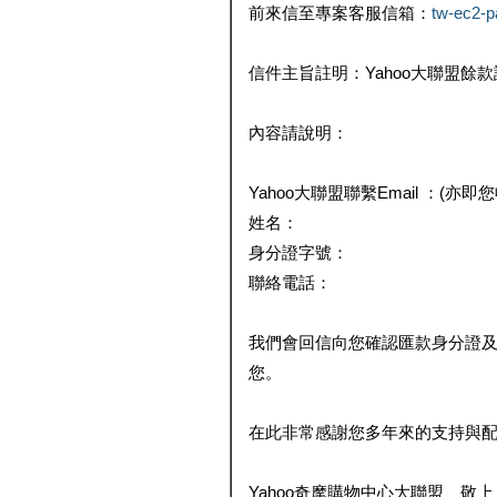
前來信至專案客服信箱：
tw-ec2-
信件主旨註明：Yahoo大聯盟餘
內容請說明：
Yahoo大聯盟聯繫Email ：(亦即
姓名：
身分證字號：
聯絡電話：
我們會回信向您確認匯款身分證
您。
在此非常感謝您多年來的支持與
Yahoo奇摩購物中心大聯盟 敬上