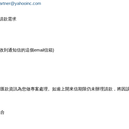
partner@yahooinc.com
款請款需求
您收到通知信的這個email信箱)
及匯款資訊為您做專案處理。如逾上開來信期限仍未辦理請款，將因
配合