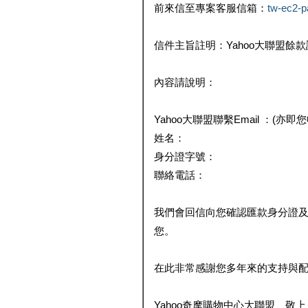
前來信至專案客服信箱：
tw-ec2-
信件主旨註明：Yahoo大聯盟餘
內容請說明：
Yahoo大聯盟聯繫Email ：(亦即
姓名：
身分證字號：
聯絡電話：
我們會回信向您確認匯款身分證
您。
在此非常感謝您多年來的支持與
Yahoo奇摩購物中心大聯盟 敬上