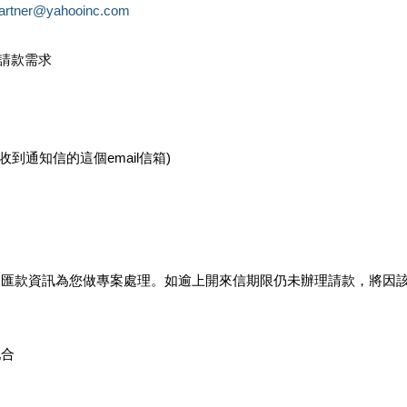
partner@yahooinc.com
款請款需求
您收到通知信的這個email信箱)
及匯款資訊為您做專案處理。如逾上開來信期限仍未辦理請款，將因
配合