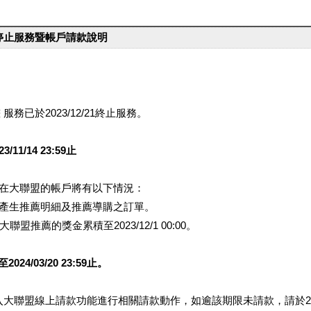
台停止服務暨帳戶請款說明
服務已於2023/12/21終止服務。
1/14 23:59止
提醒您在大聯盟的帳戶將有以下情況：
會產生推薦明細及推薦導購之訂單。
盟推薦的獎金累積至2023/12/1 00:00。
/03/20 23:59止。
行登入大聯盟線上請款功能進行相關請款動作，如逾該期限未請款，請於202