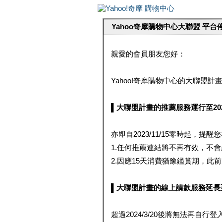
Yahoo奇摩購物中心大聯盟 平
親愛的會員朋友您好：
Yahoo!奇摩購物中心的大聯盟計畫 
▌大聯盟計畫的推薦服務運行至2023/1
亦即自2023/11/15零時起，
1.任何推薦連結將不再有效，不
2.因應15天消費猶豫鑑賞期，此前大聯
▌大聯盟計畫的線上請款服務延長至2024
超過2024/3/20後將無法再自