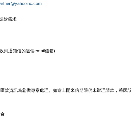
partner@yahooinc.com
款請款需求
您收到通知信的這個email信箱)
及匯款資訊為您做專案處理。如逾上開來信期限仍未辦理請款，將因
配合