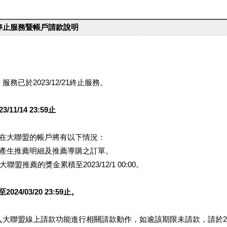
台停止服務暨帳戶請款說明
服務已於2023/12/21終止服務。
1/14 23:59止
提醒您在大聯盟的帳戶將有以下情況：
會產生推薦明細及推薦導購之訂單。
盟推薦的獎金累積至2023/12/1 00:00。
/03/20 23:59止。
行登入大聯盟線上請款功能進行相關請款動作，如逾該期限未請款，請於202