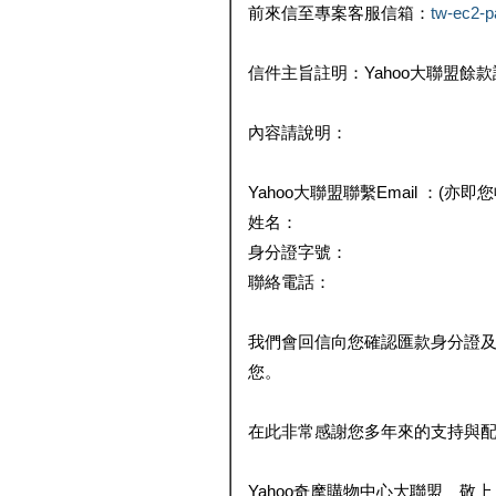
前來信至專案客服信箱：
tw-ec2-
信件主旨註明：Yahoo大聯盟餘
內容請說明：
Yahoo大聯盟聯繫Email ：(亦即
姓名：
身分證字號：
聯絡電話：
我們會回信向您確認匯款身分證
您。
在此非常感謝您多年來的支持與
Yahoo奇摩購物中心大聯盟 敬上