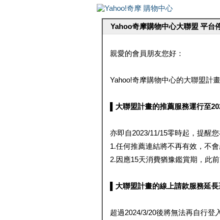
Yahoo奇摩購物中心大聯盟 平
親愛的會員朋友您好：
Yahoo!奇摩購物中心的大聯盟計畫 
▌大聯盟計畫的推薦服務運行至2023/1
亦即自2023/11/15零時起，
1.任何推薦連結將不再有效，不
2.因應15天消費猶豫鑑賞期，此前大聯
▌大聯盟計畫的線上請款服務延長至2024
超過2024/3/20後將無法再自