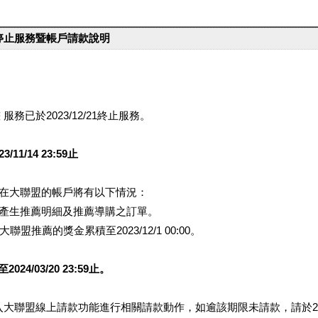
台停止服務暨帳戶請款說明
服務已於2023/12/21終止服務。
1/14 23:59止
提醒您在大聯盟的帳戶將有以下情況：
會產生推薦明細及推薦導購之訂單。
盟推薦的獎金累積至2023/12/1 00:00。
/03/20 23:59止。
行登入大聯盟線上請款功能進行相關請款動作，如逾該期限未請款，請於202