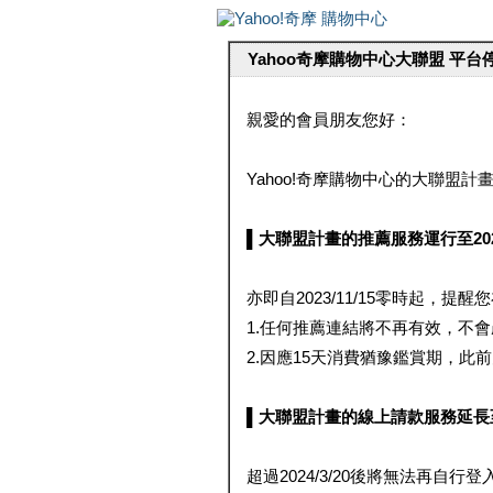
Yahoo奇摩購物中心大聯盟 平
親愛的會員朋友您好：
Yahoo!奇摩購物中心的大聯盟計畫 
▌大聯盟計畫的推薦服務運行至2023/1
亦即自2023/11/15零時起，
1.任何推薦連結將不再有效，不
2.因應15天消費猶豫鑑賞期，此前大聯
▌大聯盟計畫的線上請款服務延長至2024
超過2024/3/20後將無法再自