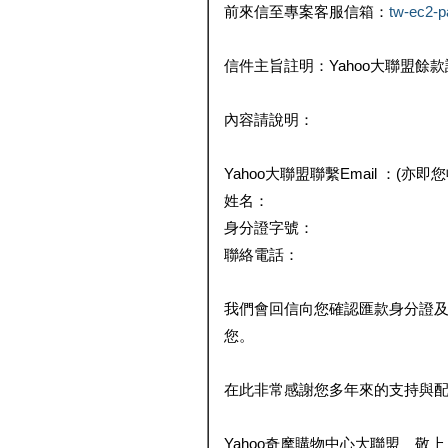
前來信至專案客服信箱：
tw-ec2-
信件主旨註明：Yahoo大聯盟餘
內容請說明：
Yahoo大聯盟聯繫Email ：(亦即
姓名：
身分證字號：
聯絡電話：
我們會回信向您確認匯款身分證
您。
在此非常感謝您多年來的支持與
Yahoo奇摩購物中心大聯盟 敬上