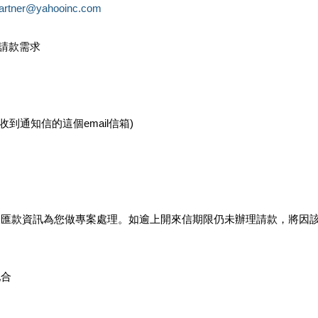
partner@yahooinc.com
款請款需求
您收到通知信的這個email信箱)
及匯款資訊為您做專案處理。如逾上開來信期限仍未辦理請款，將因
配合