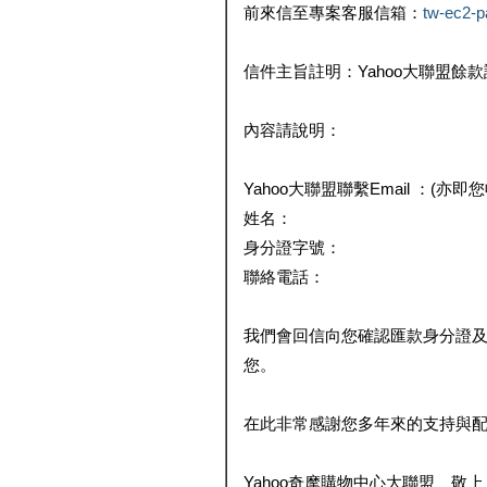
前來信至專案客服信箱：
tw-ec2-
信件主旨註明：Yahoo大聯盟餘
內容請說明：
Yahoo大聯盟聯繫Email ：(亦即
姓名：
身分證字號：
聯絡電話：
我們會回信向您確認匯款身分證
您。
在此非常感謝您多年來的支持與
Yahoo奇摩購物中心大聯盟 敬上