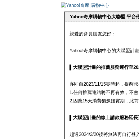
Yahoo奇摩購物中心大聯盟 平
親愛的會員朋友您好：
Yahoo!奇摩購物中心的大聯盟計畫 
▌大聯盟計畫的推薦服務運行至2023/1
亦即自2023/11/15零時起，
1.任何推薦連結將不再有效，不
2.因應15天消費猶豫鑑賞期，此前大聯
▌大聯盟計畫的線上請款服務延長至2024
超過2024/3/20後將無法再自