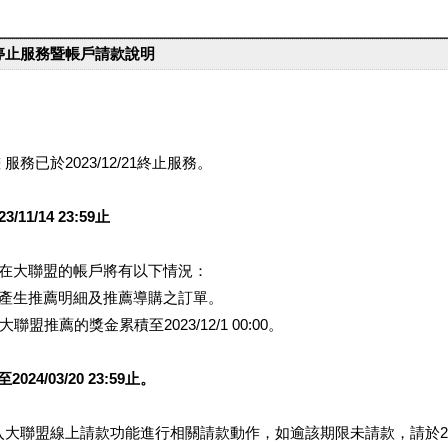
台停止服務暨帳戶請款說明
服務已於2023/12/21終止服務。
1/14 23:59止
提醒您在大聯盟的帳戶將有以下情況：
會產生推薦明細及推薦導購之訂單。
盟推薦的獎金累積至2023/12/1 00:00。
/03/20 23:59止。
行登入大聯盟線上請款功能進行相關請款動作，如逾該期限未請款，請於202