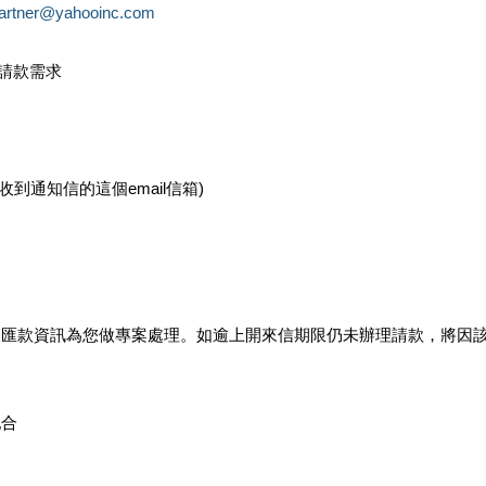
partner@yahooinc.com
款請款需求
您收到通知信的這個email信箱)
及匯款資訊為您做專案處理。如逾上開來信期限仍未辦理請款，將因
配合