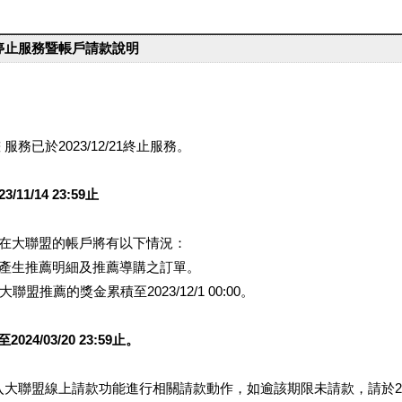
台停止服務暨帳戶請款說明
服務已於2023/12/21終止服務。
1/14 23:59止
提醒您在大聯盟的帳戶將有以下情況：
會產生推薦明細及推薦導購之訂單。
盟推薦的獎金累積至2023/12/1 00:00。
/03/20 23:59止。
行登入大聯盟線上請款功能進行相關請款動作，如逾該期限未請款，請於202