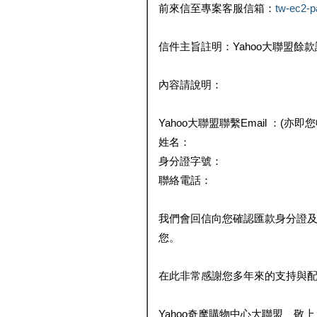
前來信至專案客服信箱：
tw-ec2-
信件主旨註明：Yahoo大聯盟餘
內容請說明：
Yahoo大聯盟聯繫Email ：(亦即
姓名：
身分證字號：
聯絡電話：
我們會回信向您確認匯款身分證
您。
在此非常感謝您多年來的支持與
Yahoo奇摩購物中心大聯盟 敬上