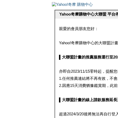
Yahoo奇摩購物中心大聯盟 平
親愛的會員朋友您好：
Yahoo!奇摩購物中心的大聯盟計畫 
▌大聯盟計畫的推薦服務運行至2023/1
亦即自2023/11/15零時起，
1.任何推薦連結將不再有效，不
2.因應15天消費猶豫鑑賞期，此前大聯
▌大聯盟計畫的線上請款服務延長至2024
超過2024/3/20後將無法再自