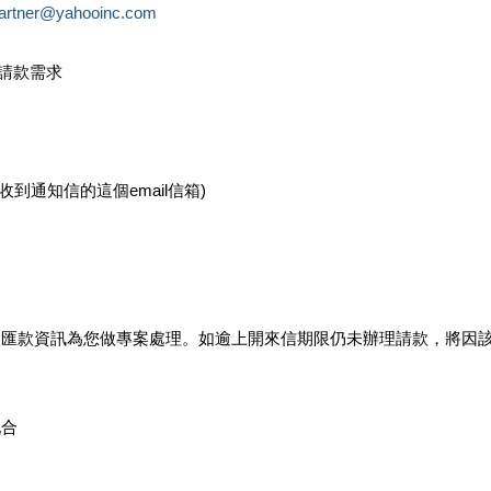
partner@yahooinc.com
款請款需求
您收到通知信的這個email信箱)
及匯款資訊為您做專案處理。如逾上開來信期限仍未辦理請款，將因
配合