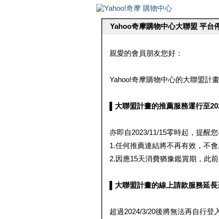
Yahoo奇摩購物中心大聯盟 平
親愛的會員朋友您好：
Yahoo!奇摩購物中心的大聯盟計畫 
▌大聯盟計畫的推薦服務運行至2023/1
亦即自2023/11/15零時起，
1.任何推薦連結將不再有效，不
2.因應15天消費猶豫鑑賞期，此前大聯
▌大聯盟計畫的線上請款服務延長至2024
超過2024/3/20後將無法再自