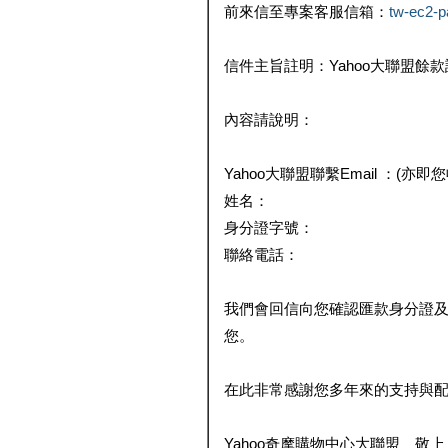
前來信至專案客服信箱：
tw-ec2-
信件主旨註明：Yahoo大聯盟餘
內容請說明：
Yahoo大聯盟聯繫Email ：(亦即
姓名：
身分證字號：
聯絡電話：
我們會回信向您確認匯款身分證
您。
在此非常感謝您多年來的支持與
Yahoo奇摩購物中心大聯盟 敬上