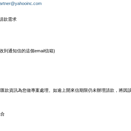
partner@yahooinc.com
款請款需求
您收到通知信的這個email信箱)
及匯款資訊為您做專案處理。如逾上開來信期限仍未辦理請款，將因
配合