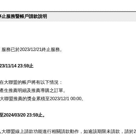
台停止服務暨帳戶請款說明
服務已於2023/12/21終止服務。
1/14 23:59止
提醒您在大聯盟的帳戶將有以下情況：
會產生推薦明細及推薦導購之訂單。
盟推薦的獎金累積至2023/12/1 00:00。
/03/20 23:59止。
行登入大聯盟線上請款功能進行相關請款動作，如逾該期限未請款，請於202