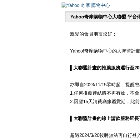
Yahoo奇摩購物中心大聯盟 平
親愛的會員朋友您好：
Yahoo!奇摩購物中心的大聯盟計畫 
▌大聯盟計畫的推薦服務運行至2023/1
亦即自2023/11/15零時起，
1.任何推薦連結將不再有效，不
2.因應15天消費猶豫鑑賞期，此前大聯
▌大聯盟計畫的線上請款服務延長至2024
超過2024/3/20後將無法再自