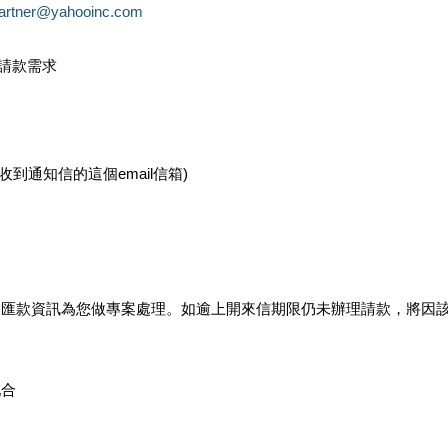
partner@yahooinc.com
款請款需求
您收到通知信的這個email信箱)
及匯款資訊為您做專案處理。如逾上開來信期限仍未辦理請款，將因
配合