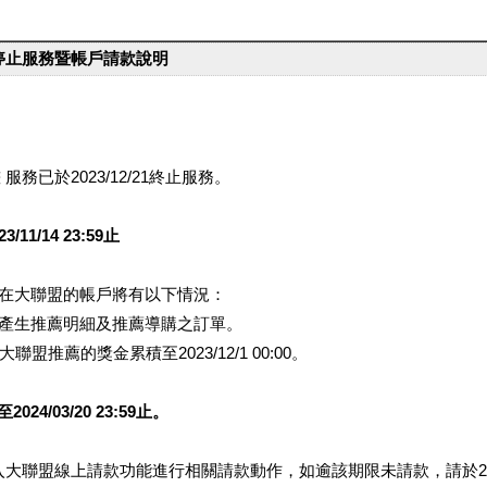
台停止服務暨帳戶請款說明
服務已於2023/12/21終止服務。
1/14 23:59止
提醒您在大聯盟的帳戶將有以下情況：
會產生推薦明細及推薦導購之訂單。
盟推薦的獎金累積至2023/12/1 00:00。
/03/20 23:59止。
行登入大聯盟線上請款功能進行相關請款動作，如逾該期限未請款，請於202