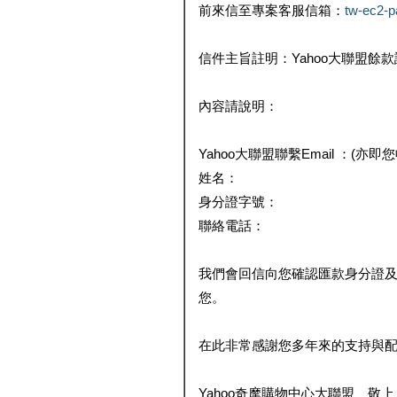
前來信至專案客服信箱：
tw-ec2-
信件主旨註明：Yahoo大聯盟餘
內容請說明：
Yahoo大聯盟聯繫Email ：(亦即
姓名：
身分證字號：
聯絡電話：
我們會回信向您確認匯款身分證
您。
在此非常感謝您多年來的支持與
Yahoo奇摩購物中心大聯盟 敬上