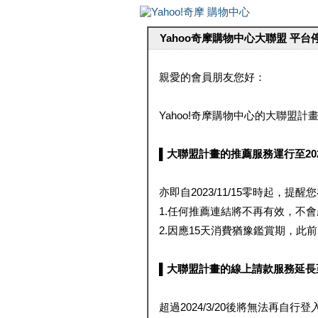
Yahoo奇摩購物中心大聯盟 平
親愛的會員朋友您好：
Yahoo!奇摩購物中心的大聯盟計畫 
▌大聯盟計畫的推薦服務運行至2023/1
亦即自2023/11/15零時起，
1.任何推薦連結將不再有效，不
2.因應15天消費猶豫鑑賞期，此前大聯
▌大聯盟計畫的線上請款服務延長至2024
超過2024/3/20後將無法再自