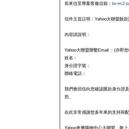
前來信至專案客服信箱：
tw-ec2-
信件主旨註明：Yahoo大聯盟餘
內容請說明：
Yahoo大聯盟聯繫Email ：(亦即
姓名：
身分證字號：
聯絡電話：
我們會回信向您確認匯款身分證
您。
在此非常感謝您多年來的支持與
Yahoo奇摩購物中心大聯盟 敬上