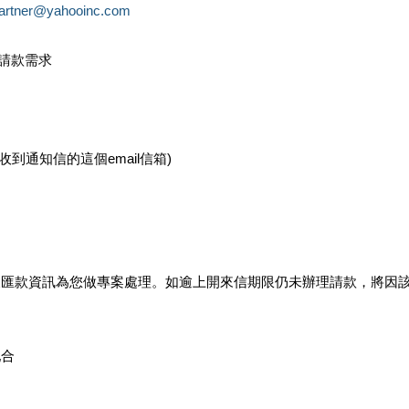
partner@yahooinc.com
款請款需求
您收到通知信的這個email信箱)
及匯款資訊為您做專案處理。如逾上開來信期限仍未辦理請款，將因
配合