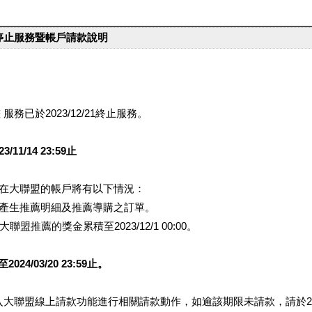
台停止服務暨帳戶請款說明
服務已於2023/12/21終止服務。
1/14 23:59止
提醒您在大聯盟的帳戶將有以下情況：
會產生推薦明細及推薦導購之訂單。
盟推薦的獎金累積至2023/12/1 00:00。
/03/20 23:59止。
行登入大聯盟線上請款功能進行相關請款動作，如逾該期限未請款，請於202